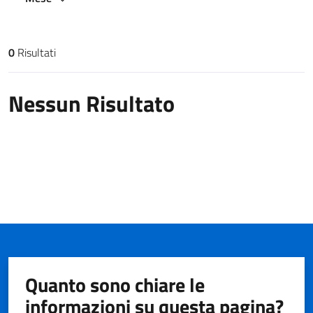
0
Risultati
Risultati di ricerca
Nessun Risultato
Quanto sono chiare le
informazioni su questa pagina?