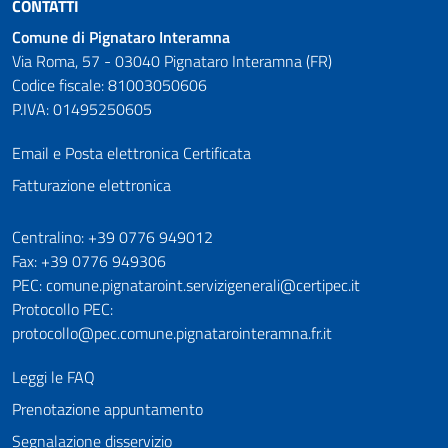
CONTATTI
Comune di Pignataro Interamna
Via Roma, 57 - 03040 Pignataro Interamna (FR)
Codice fiscale: 81003050606
P.IVA: 01495250605
Email e Posta elettronica Certificata
Fatturazione elettronica
Numeri utili
Centralino: +39 0776 949012
Fax: +39 0776 949306
PEC: comune.pignataroint.servizigenerali@certipec.it
Protocollo PEC:
protocollo@pec.comune.pignatarointeramna.fr.it
Leggi le FAQ
Prenotazione appuntamento
Segnalazione disservizio