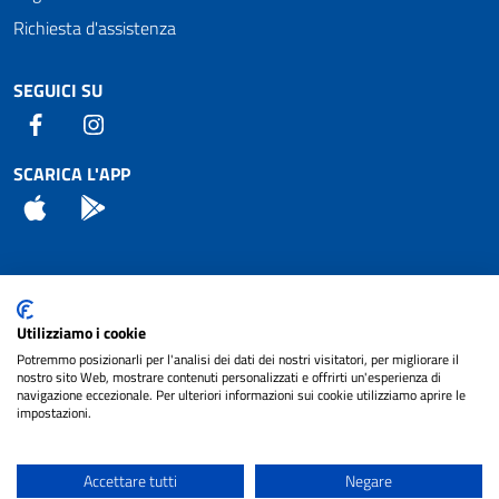
Richiesta d'assistenza
SEGUICI SU
Facebook
Instagram
SCARICA L'APP
App Store
Android
Attuazione Misure PNRR
Utilizziamo i cookie
Piano di miglioramento del sito
Potremmo posizionarli per l'analisi dei dati dei nostri visitatori, per migliorare il
nostro sito Web, mostrare contenuti personalizzati e offrirti un'esperienza di
navigazione eccezionale. Per ulteriori informazioni sui cookie utilizziamo aprire le
impostazioni.
© 2024 Comune di Pignataro Interamna | sito a
Privacy
cura di
NET SMART
Accettare tutti
Negare
Note legali