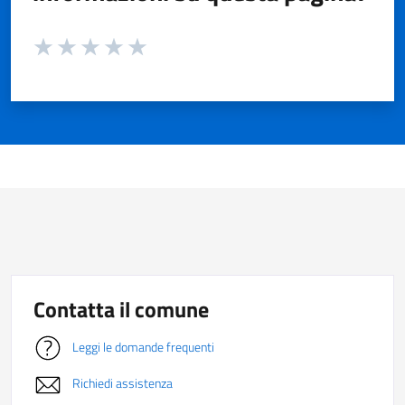
Valuta da 1 a 5 stelle la pagina
Valuta 1 stelle su 5
Valuta 2 stelle su 5
Valuta 3 stelle su 5
Valuta 4 stelle su 5
Valuta 5 stelle su 5
Contatta il comune
Leggi le domande frequenti
Richiedi assistenza