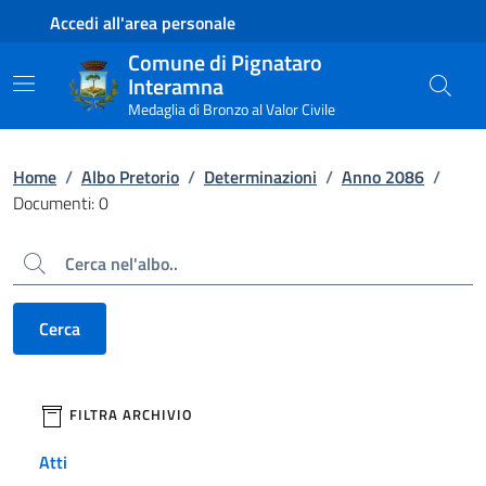
Contenuto principale
Piede di pagina
Accedi all'area personale
Comune di Pignataro
Interamna
Medaglia di Bronzo al Valor Civile
Home
/
Albo Pretorio
/
Determinazioni
/
Anno 2086
/
Documenti: 0
Cerca
Cerca
filtri da applicare
FILTRA ARCHIVIO
Atti