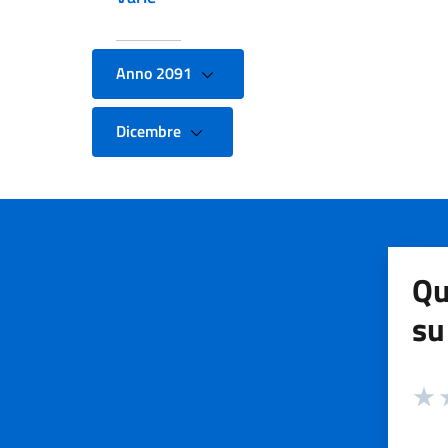
Anno 2091
Dicembre
Qu
su
Valuta
Valut
V