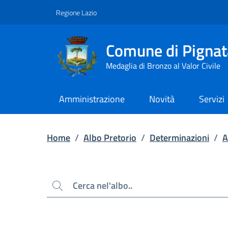
Contenuto principale
Piede di pagina
Regione Lazio
Comune di Pignat
Medaglia di Bronzo al Valor Civile
Amministrazione
Novità
Servizi
Home
/
Albo Pretorio
/
Determinazioni
/
A
Cerca