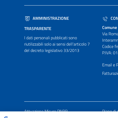
AMMINISTRAZIONE
CON
Comune 
TRASPARENTE
Via Roma
I dati personali pubblicati sono
Interamn
riutilizzabili solo ai sensi dell'articolo 7
Codice f
del decreto legislativo 33/2013
P.IVA: 
Email e P
Fatturazi
Attuazione Misure PNRR
Piano di 