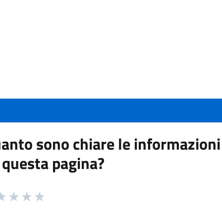
anto sono chiare le informazioni
 questa pagina?
 da 1 a 5 stelle la pagina
a 1 stelle su 5
aluta 2 stelle su 5
Valuta 3 stelle su 5
Valuta 4 stelle su 5
Valuta 5 stelle su 5