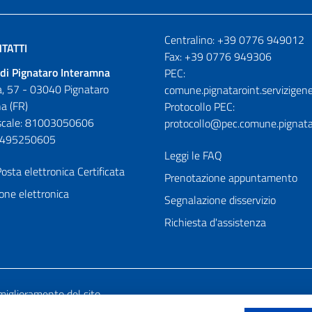
Numeri utili
Centralino: +39 0776 949012
TATTI
Fax: +39 0776 949306
di Pignataro Interamna
PEC:
, 57 - 03040 Pignataro
comune.pignataroint.servizigene
a (FR)
Protocollo PEC:
iscale: 81003050606
protocollo@pec.comune.pignatar
01495250605
Leggi le FAQ
osta elettronica Certificata
Prenotazione appuntamento
one elettronica
Segnalazione disservizio
Richiesta d'assistenza
miglioramento del sito