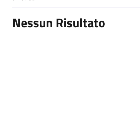
Risultati di ricerca
Nessun Risultato