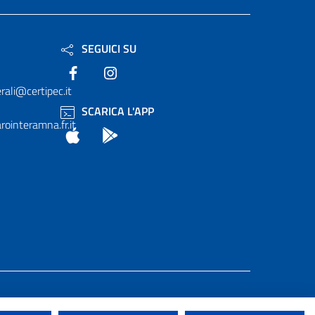
SEGUICI SU
Facebook
Instagram
rali@certipec.it
SCARICA L'APP
ointeramna.fr.it
App Store
Android