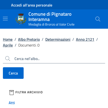
Contenuto principale
Piede di pagina
Accedi all'area personale
Comune di Pignataro
Interamna
Medaglia di Bronzo al Valor Civile
Home
/
Albo Pretorio
/
Determinazioni
/
Anno 2121
/
Aprile
/
Documenti: 0
Cerca
Cerca
filtri da applicare
FILTRA ARCHIVIO
Atti