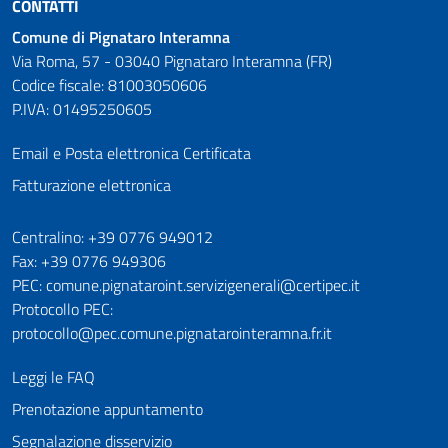
CONTATTI
Comune di Pignataro Interamna
Via Roma, 57 - 03040 Pignataro Interamna (FR)
Codice fiscale: 81003050606
P.IVA: 01495250605
Email e Posta elettronica Certificata
Fatturazione elettronica
Numeri utili
Centralino: +39 0776 949012
Fax: +39 0776 949306
PEC: comune.pignataroint.servizigenerali@certipec.it
Protocollo PEC:
protocollo@pec.comune.pignatarointeramna.fr.it
Leggi le FAQ
Prenotazione appuntamento
Segnalazione disservizio