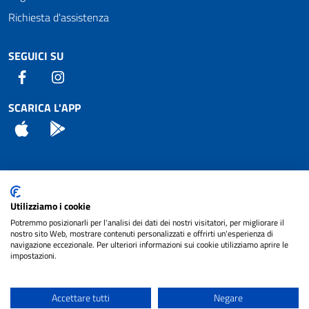
Richiesta d'assistenza
SEGUICI SU
Facebook
Instagram
SCARICA L'APP
App Store
Android
Attuazione Misure PNRR
Utilizziamo i cookie
Piano di miglioramento del sito
Potremmo posizionarli per l'analisi dei dati dei nostri visitatori, per migliorare il
nostro sito Web, mostrare contenuti personalizzati e offrirti un'esperienza di
navigazione eccezionale. Per ulteriori informazioni sui cookie utilizziamo aprire le
impostazioni.
© 2024 Comune di Pignataro Interamna | sito a
Privacy
cura di
NET SMART
Accettare tutti
Negare
Note legali