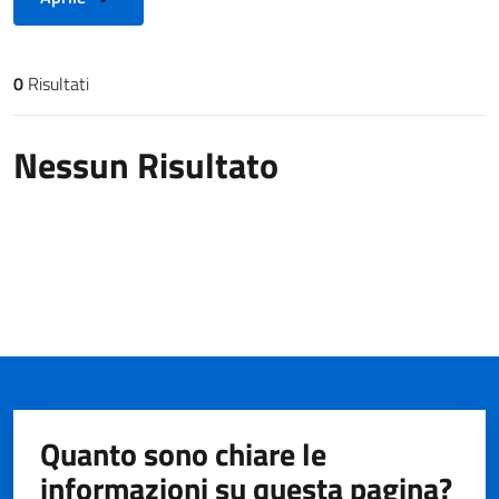
0
Risultati
Risultati di ricerca
Nessun Risultato
Quanto sono chiare le
informazioni su questa pagina?