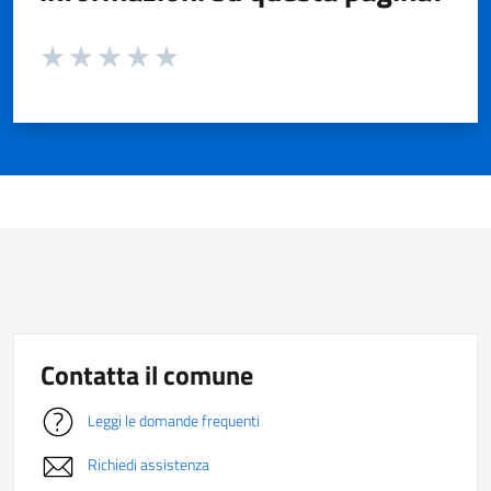
Valuta da 1 a 5 stelle la pagina
Valuta 1 stelle su 5
Valuta 2 stelle su 5
Valuta 3 stelle su 5
Valuta 4 stelle su 5
Valuta 5 stelle su 5
Contatta il comune
Leggi le domande frequenti
Richiedi assistenza