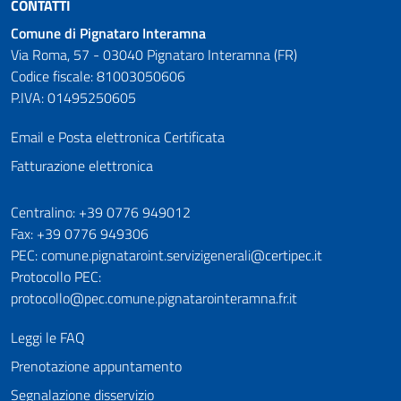
CONTATTI
Comune di Pignataro Interamna
Via Roma, 57 - 03040 Pignataro Interamna (FR)
Codice fiscale: 81003050606
P.IVA: 01495250605
Email e Posta elettronica Certificata
Fatturazione elettronica
Numeri utili
Centralino: +39 0776 949012
Fax: +39 0776 949306
PEC: comune.pignataroint.servizigenerali@certipec.it
Protocollo PEC:
protocollo@pec.comune.pignatarointeramna.fr.it
Leggi le FAQ
Prenotazione appuntamento
Segnalazione disservizio