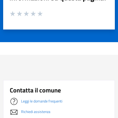
Valuta da 1 a 5 stelle la pagina
Valuta 1 stelle su 5
Valuta 2 stelle su 5
Valuta 3 stelle su 5
Valuta 4 stelle su 5
Valuta 5 stelle su 5
Contatta il comune
Leggi le domande frequenti
Richiedi assistenza