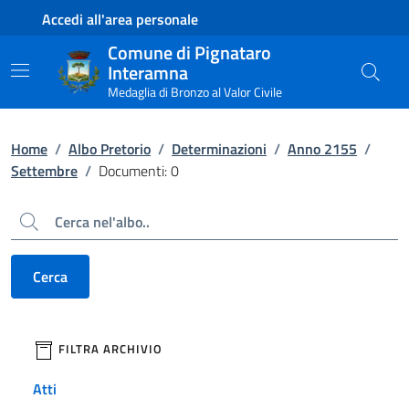
Contenuto principale
Piede di pagina
Accedi all'area personale
Comune di Pignataro
Interamna
Medaglia di Bronzo al Valor Civile
Home
/
Albo Pretorio
/
Determinazioni
/
Anno 2155
/
Settembre
/
Documenti: 0
Cerca
Cerca
filtri da applicare
FILTRA ARCHIVIO
Atti