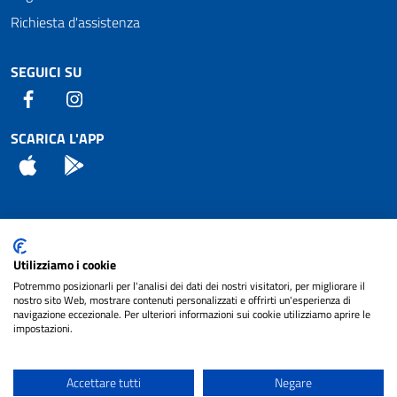
Richiesta d'assistenza
SEGUICI SU
Facebook
Instagram
SCARICA L'APP
App Store
Android
Attuazione Misure PNRR
Utilizziamo i cookie
Piano di miglioramento del sito
Potremmo posizionarli per l'analisi dei dati dei nostri visitatori, per migliorare il
nostro sito Web, mostrare contenuti personalizzati e offrirti un'esperienza di
navigazione eccezionale. Per ulteriori informazioni sui cookie utilizziamo aprire le
impostazioni.
© 2024 Comune di Pignataro Interamna | sito a
Privacy
cura di
NET SMART
Accettare tutti
Negare
Note legali