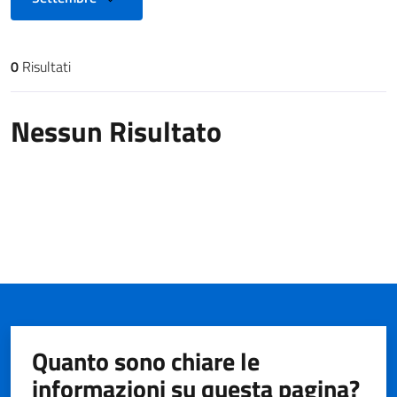
0
Risultati
Risultati di ricerca
Nessun Risultato
Quanto sono chiare le
informazioni su questa pagina?