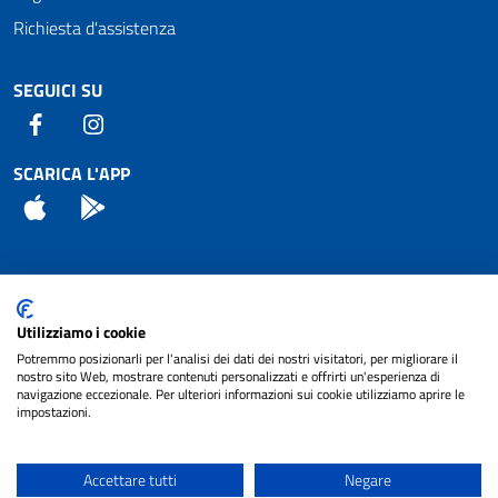
Richiesta d'assistenza
SEGUICI SU
Facebook
Instagram
SCARICA L'APP
App Store
Android
Attuazione Misure PNRR
Utilizziamo i cookie
Piano di miglioramento del sito
Potremmo posizionarli per l'analisi dei dati dei nostri visitatori, per migliorare il
nostro sito Web, mostrare contenuti personalizzati e offrirti un'esperienza di
navigazione eccezionale. Per ulteriori informazioni sui cookie utilizziamo aprire le
impostazioni.
© 2024 Comune di Pignataro Interamna | sito a
Privacy
cura di
NET SMART
Accettare tutti
Negare
Note legali