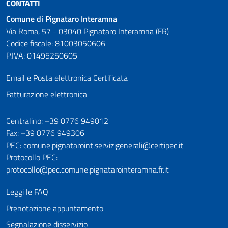
CONTATTI
Comune di Pignataro Interamna
Via Roma, 57 - 03040 Pignataro Interamna (FR)
Codice fiscale: 81003050606
P.IVA: 01495250605
Email e Posta elettronica Certificata
Fatturazione elettronica
Numeri utili
Centralino: +39 0776 949012
Fax: +39 0776 949306
PEC: comune.pignataroint.servizigenerali@certipec.it
Protocollo PEC:
protocollo@pec.comune.pignatarointeramna.fr.it
Leggi le FAQ
Prenotazione appuntamento
Segnalazione disservizio