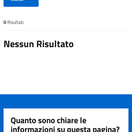
0
Risultati
Risultati di ricerca
Nessun Risultato
Quanto sono chiare le
informazioni su questa pagina?