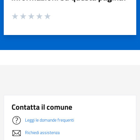
Valuta da 1 a 5 stelle la pagina
Valuta 1 stelle su 5
Valuta 2 stelle su 5
Valuta 3 stelle su 5
Valuta 4 stelle su 5
Valuta 5 stelle su 5
Contatta il comune
Leggi le domande frequenti
Richiedi assistenza