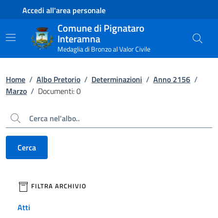
Contenuto principale
Piede di pagina
Accedi all'area personale
Comune di Pignataro
Interamna
Medaglia di Bronzo al Valor Civile
Home
/
Albo Pretorio
/
Determinazioni
/
Anno 2156
/
Marzo
/
Documenti: 0
Cerca
Cerca
filtri da applicare
FILTRA ARCHIVIO
Atti