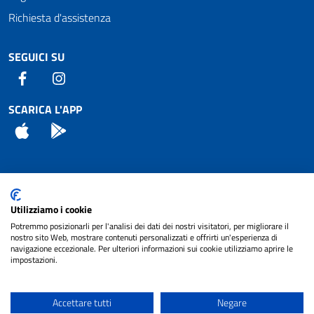
Richiesta d'assistenza
SEGUICI SU
Facebook
Instagram
SCARICA L'APP
App Store
Android
Attuazione Misure PNRR
Utilizziamo i cookie
Piano di miglioramento del sito
Potremmo posizionarli per l'analisi dei dati dei nostri visitatori, per migliorare il
nostro sito Web, mostrare contenuti personalizzati e offrirti un'esperienza di
navigazione eccezionale. Per ulteriori informazioni sui cookie utilizziamo aprire le
impostazioni.
© 2024 Comune di Pignataro Interamna | sito a
Privacy
cura di
NET SMART
Accettare tutti
Negare
Note legali