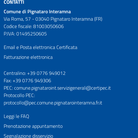
CONTATTI
Comune di Pignataro Interamna
Via Roma, 57 - 03040 Pignataro Interamna (FR)
Codice fiscale: 81003050606
P.IVA: 01495250605
Email e Posta elettronica Certificata
Fatturazione elettronica
Numeri utili
Centralino: +39 0776 949012
Fax: +39 0776 949306
PEC: comune.pignataroint.servizigenerali@certipec.it
Protocollo PEC:
protocollo@pec.comune.pignatarointeramna.fr.it
Leggi le FAQ
Prenotazione appuntamento
Segnalazione disservizio