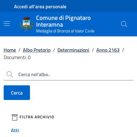
Contenuto principale
Piede di pagina
Accedi all'area personale
Comune di Pignataro
Interamna
Medaglia di Bronzo al Valor Civile
Home
/
Albo Pretorio
/
Determinazioni
/
Anno 2163
/
Documenti: 0
Cerca
Cerca
filtri da applicare
FILTRA ARCHIVIO
Atti