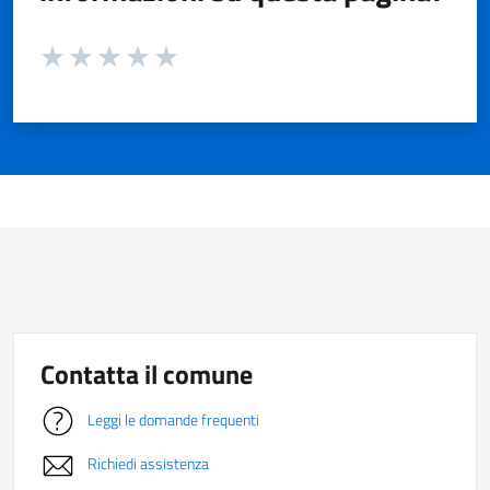
Valuta da 1 a 5 stelle la pagina
Valuta 1 stelle su 5
Valuta 2 stelle su 5
Valuta 3 stelle su 5
Valuta 4 stelle su 5
Valuta 5 stelle su 5
Contatta il comune
Leggi le domande frequenti
Richiedi assistenza