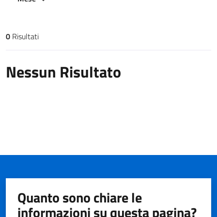
0
Risultati
Risultati di ricerca
Nessun Risultato
Quanto sono chiare le
informazioni su questa pagina?