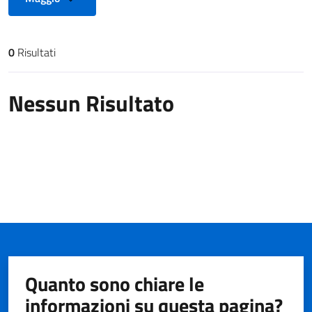
0
Risultati
Risultati di ricerca
Nessun Risultato
Quanto sono chiare le
informazioni su questa pagina?