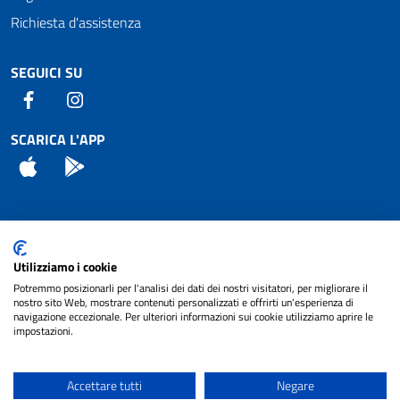
Richiesta d'assistenza
SEGUICI SU
Facebook
Instagram
SCARICA L'APP
App Store
Android
Attuazione Misure PNRR
Utilizziamo i cookie
Piano di miglioramento del sito
Potremmo posizionarli per l'analisi dei dati dei nostri visitatori, per migliorare il
nostro sito Web, mostrare contenuti personalizzati e offrirti un'esperienza di
navigazione eccezionale. Per ulteriori informazioni sui cookie utilizziamo aprire le
impostazioni.
© 2024 Comune di Pignataro Interamna | sito a
Privacy
cura di
NET SMART
Accettare tutti
Negare
Note legali