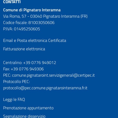
CONTATTI
Comune di Pignataro Interamna
Via Roma, 57 - 03040 Pignataro Interamna (FR)
Codice fiscale: 81003050606
P.IVA: 01495250605
Email e Posta elettronica Certificata
Fatturazione elettronica
Numeri utili
Centralino: +39 0776 949012
Fax: +39 0776 949306
PEC: comune.pignataroint.servizigenerali@certipec.it
Protocollo PEC:
protocollo@pec.comune.pignatarointeramna.fr.it
Leggi le FAQ
Prenotazione appuntamento
Segnalazione disservizio