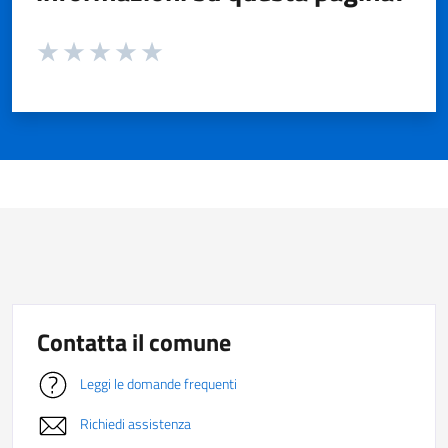
Valuta da 1 a 5 stelle la pagina
Valuta 1 stelle su 5
Valuta 2 stelle su 5
Valuta 3 stelle su 5
Valuta 4 stelle su 5
Valuta 5 stelle su 5
Contatta il comune
Leggi le domande frequenti
Richiedi assistenza