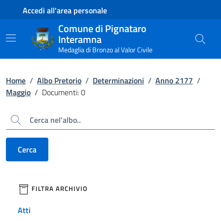
Contenuto principale
Piede di pagina
Accedi all'area personale
Comune di Pignataro
Interamna
Medaglia di Bronzo al Valor Civile
Home
/
Albo Pretorio
/
Determinazioni
/
Anno 2177
/
Maggio
/
Documenti: 0
Cerca
Cerca
filtri da applicare
FILTRA ARCHIVIO
Atti