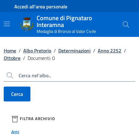
Contenuto principale
Piede di pagina
Accedi all'area personale
Comune di Pignataro
Interamna
Medaglia di Bronzo al Valor Civile
Home
/
Albo Pretorio
/
Determinazioni
/
Anno 2252
/
Ottobre
/
Documenti: 0
Cerca
Cerca
filtri da applicare
FILTRA ARCHIVIO
Atti