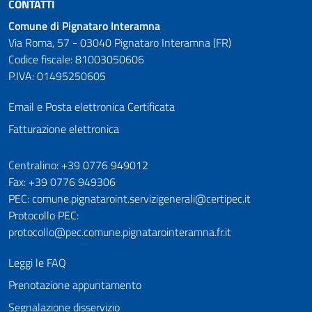
CONTATTI
Comune di Pignataro Interamna
Via Roma, 57 - 03040 Pignataro Interamna (FR)
Codice fiscale: 81003050606
P.IVA: 01495250605
Email e Posta elettronica Certificata
Fatturazione elettronica
Numeri utili
Centralino: +39 0776 949012
Fax: +39 0776 949306
PEC: comune.pignataroint.servizigenerali@certipec.it
Protocollo PEC:
protocollo@pec.comune.pignatarointeramna.fr.it
Leggi le FAQ
Prenotazione appuntamento
Segnalazione disservizio