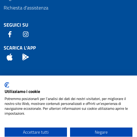
Richiesta d'assistenza
SEGUICI SU
Facebook
Instagram
SCARICA L'APP
App Store
Android
Attuazione Misure PNRR
Utilizziamo i cookie
Piano di miglioramento del sito
Potremmo posizionarli per l'analisi dei dati dei nostri visitatori, per migliorare il
nostro sito Web, mostrare contenuti personalizzati e offrirti un'esperienza di
navigazione eccezionale. Per ulteriori informazioni sui cookie utilizziamo aprire le
impostazioni.
© 2024 Comune di Pignataro Interamna | sito a
Privacy
cura di
NET SMART
Accettare tutti
Negare
Note legali