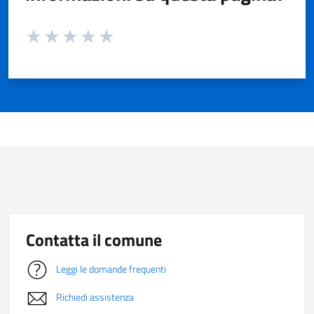
Valuta da 1 a 5 stelle la pagina
Valuta 1 stelle su 5
Valuta 2 stelle su 5
Valuta 3 stelle su 5
Valuta 4 stelle su 5
Valuta 5 stelle su 5
Contatta il comune
Leggi le domande frequenti
Richiedi assistenza