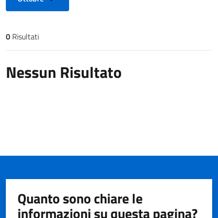
0
Risultati
Risultati di ricerca
Nessun Risultato
Quanto sono chiare le
informazioni su questa pagina?