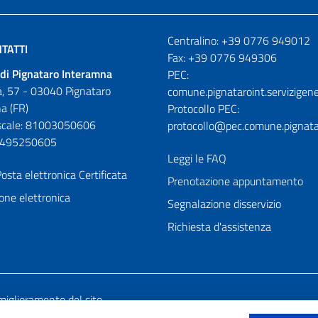
Numeri utili
Centralino: +39 0776 949012
TATTI
Fax: +39 0776 949306
di Pignataro Interamna
PEC:
, 57 - 03040 Pignataro
comune.pignataroint.servizigene
a (FR)
Protocollo PEC:
iscale: 81003050606
protocollo@pec.comune.pignatar
01495250605
Leggi le FAQ
osta elettronica Certificata
Prenotazione appuntamento
one elettronica
Segnalazione disservizio
Richiesta d'assistenza
miglioramento del sito