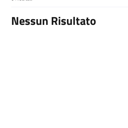
Risultati di ricerca
Nessun Risultato