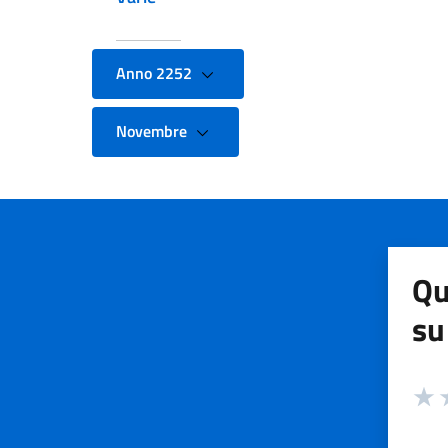
Anno 2252
Novembre
Qu
su
Valuta
Valut
V