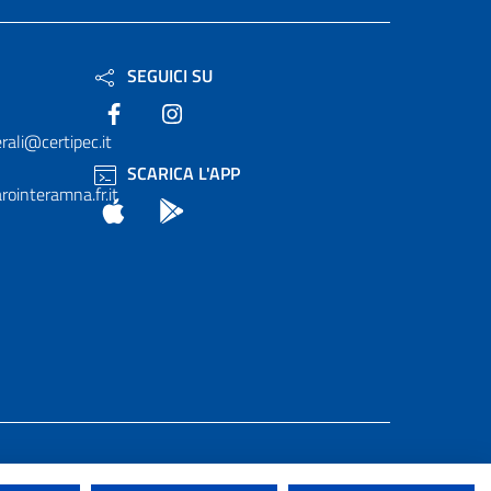
SEGUICI SU
Facebook
Instagram
rali@certipec.it
SCARICA L'APP
ointeramna.fr.it
App Store
Android