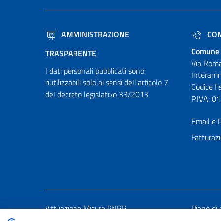
AMMINISTRAZIONE
CON
Comune 
TRASPARENTE
Via Roma
I dati personali pubblicati sono
Interamn
riutilizzabili solo ai sensi dell'articolo 7
Codice f
del decreto legislativo 33/2013
P.IVA: 
Email e P
Fatturazi
Attuazione Misure PNRR
Piano di 