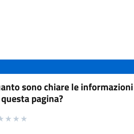
anto sono chiare le informazioni
 questa pagina?
 da 1 a 5 stelle la pagina
a 1 stelle su 5
aluta 2 stelle su 5
Valuta 3 stelle su 5
Valuta 4 stelle su 5
Valuta 5 stelle su 5