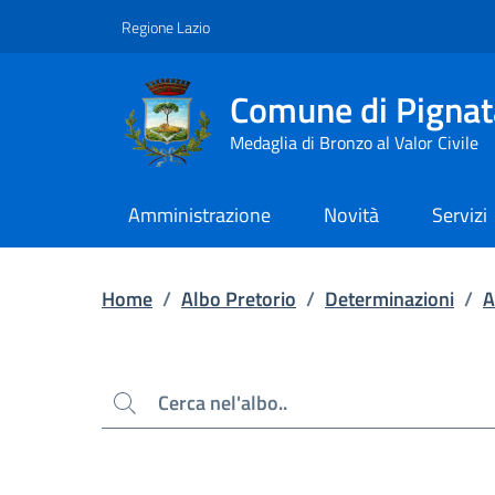
Contenuto principale
Piede di pagina
Regione Lazio
Comune di Pignat
Medaglia di Bronzo al Valor Civile
Amministrazione
Novità
Servizi
Home
/
Albo Pretorio
/
Determinazioni
/
A
Cerca