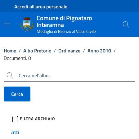
Contenuto principale
Piede di pagina
Accedi all'area personale
Comune di Pignataro
Interamna
Medaglia di Bronzo al Valor Civile
Home
/
Albo Pretorio
/
Ordinanze
/
Anno 2010
/
Documenti: 0
Cerca
Cerca
filtri da applicare
FILTRA ARCHIVIO
Atti