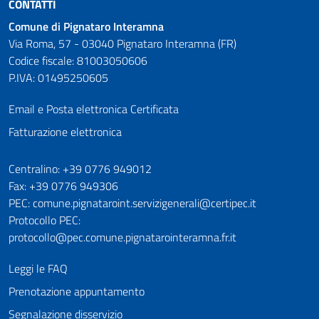
CONTATTI
Comune di Pignataro Interamna
Via Roma, 57 - 03040 Pignataro Interamna (FR)
Codice fiscale: 81003050606
P.IVA: 01495250605
Email e Posta elettronica Certificata
Fatturazione elettronica
Numeri utili
Centralino: +39 0776 949012
Fax: +39 0776 949306
PEC: comune.pignataroint.servizigenerali@certipec.it
Protocollo PEC:
protocollo@pec.comune.pignatarointeramna.fr.it
Leggi le FAQ
Prenotazione appuntamento
Segnalazione disservizio