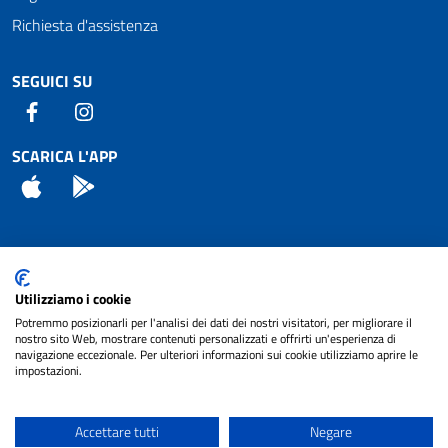
Richiesta d'assistenza
SEGUICI SU
Facebook
Instagram
SCARICA L'APP
App Store
Android
Attuazione Misure PNRR
Utilizziamo i cookie
Piano di miglioramento del sito
Potremmo posizionarli per l'analisi dei dati dei nostri visitatori, per migliorare il
nostro sito Web, mostrare contenuti personalizzati e offrirti un'esperienza di
navigazione eccezionale. Per ulteriori informazioni sui cookie utilizziamo aprire le
impostazioni.
© 2024 Comune di Pignataro Interamna | sito a
Privacy
cura di
NET SMART
Accettare tutti
Negare
Note legali