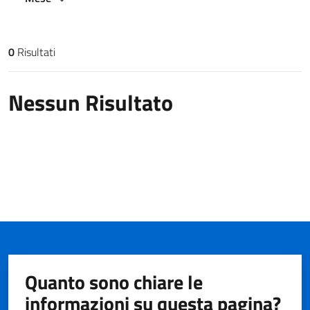
0
Risultati
Risultati di ricerca
Nessun Risultato
Quanto sono chiare le
informazioni su questa pagina?