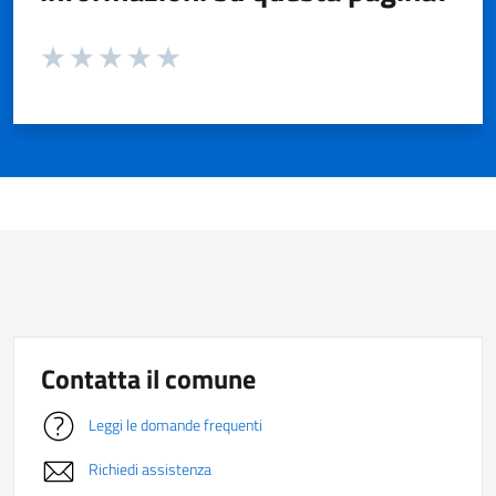
Valuta da 1 a 5 stelle la pagina
Valuta 1 stelle su 5
Valuta 2 stelle su 5
Valuta 3 stelle su 5
Valuta 4 stelle su 5
Valuta 5 stelle su 5
Contatta il comune
Leggi le domande frequenti
Richiedi assistenza