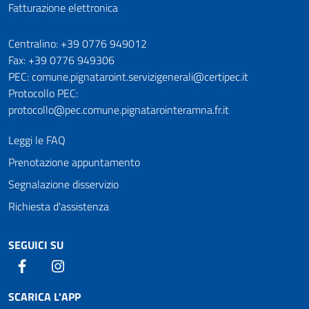
Fatturazione elettronica
Numeri utili
Centralino: +39 0776 949012
Fax: +39 0776 949306
PEC: comune.pignataroint.servizigenerali@certipec.it
Protocollo PEC:
protocollo@pec.comune.pignatarointeramna.fr.it
Leggi le FAQ
Prenotazione appuntamento
Segnalazione disservizio
Richiesta d'assistenza
SEGUICI SU
Facebook
Instagram
SCARICA L'APP