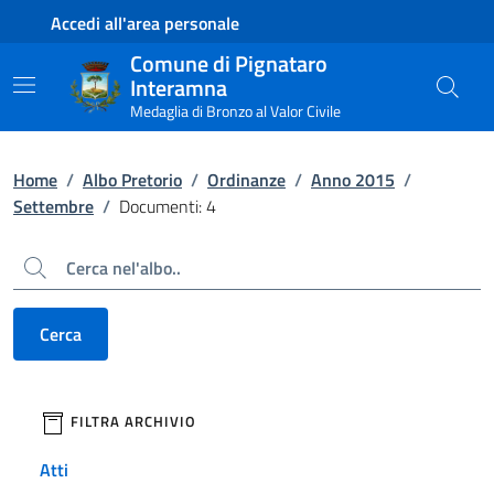
Contenuto principale
Piede di pagina
Accedi all'area personale
Comune di Pignataro
Interamna
Medaglia di Bronzo al Valor Civile
Home
/
Albo Pretorio
/
Ordinanze
/
Anno 2015
/
Settembre
/
Documenti: 4
Cerca
Cerca
filtri da applicare
FILTRA ARCHIVIO
Atti