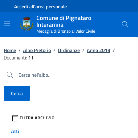
Contenuto principale
Piede di pagina
Accedi all'area personale
Comune di Pignataro
Interamna
Medaglia di Bronzo al Valor Civile
Home
/
Albo Pretorio
/
Ordinanze
/
Anno 2019
/
Documenti: 11
Cerca
Cerca
filtri da applicare
FILTRA ARCHIVIO
Atti