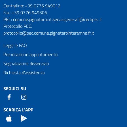
Numeri utili
Centralino: +39 0776 949012
Fax: +39 0776 949306
PEC: comune.pignataroint.servizigenerali@certipec.it
Protocollo PEC:
protocollo@pec.comune.pignatarointeramna.fr.it
Leggi le FAQ
Prenotazione appuntamento
Segnalazione disservizio
Richiesta d'assistenza
SEGUICI SU
Facebook
Instagram
SCARICA L'APP
App Store
Android