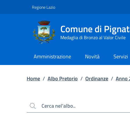
Contenuto principale
Piede di pagina
Regione Lazio
Comune di Pignat
Medaglia di Bronzo al Valor Civile
Amministrazione
Novità
Servizi
Home
/
Albo Pretorio
/
Ordinanze
/
Anno 
Cerca