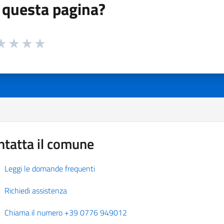
 questa pagina?
 da 1 a 5 stelle la pagina
a 1 stelle su 5
aluta 2 stelle su 5
Valuta 3 stelle su 5
Valuta 4 stelle su 5
Valuta 5 stelle su 5
ntatta il comune
Leggi le domande frequenti
Richiedi assistenza
Chiama il numero +39 0776 949012