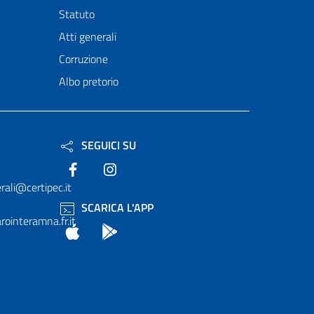
Statuto
Atti generali
Corruzione
Albo pretorio
SEGUICI SU
Facebook
Instagram
rali@certipec.it
SCARICA L'APP
ointeramna.fr.it
App Store
Android