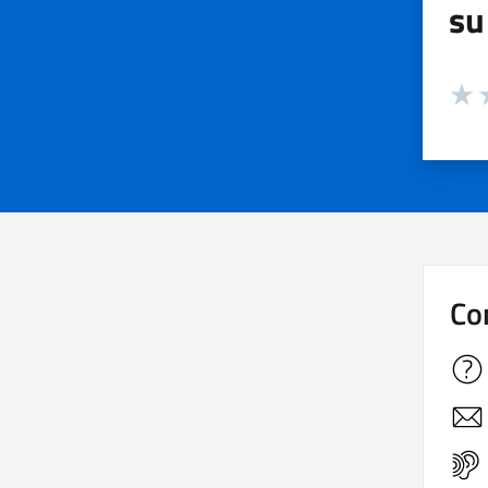
su
Valuta
Valut
V
Co