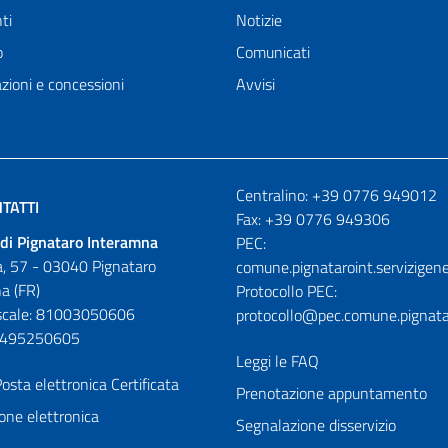
ti
Notizie
o
Comunicati
zioni e concessioni
Avvisi
Numeri utili
Centralino: +39 0776 949012
TATTI
Fax: +39 0776 949306
di Pignataro Interamna
PEC:
, 57 - 03040 Pignataro
comune.pignataroint.servizigene
a (FR)
Protocollo PEC:
iscale: 81003050606
protocollo@pec.comune.pignatar
01495250605
Leggi le FAQ
osta elettronica Certificata
Prenotazione appuntamento
one elettronica
Segnalazione disservizio