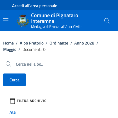
Contenuto principale
Piede di pagina
Accedi all'area personale
Comune di Pignataro
Interamna
Medaglia di Bronzo al Valor Civile
Home
/
Albo Pretorio
/
Ordinanze
/
Anno 2028
/
Maggio
/
Documenti: 0
Cerca
Cerca
filtri da applicare
FILTRA ARCHIVIO
Atti