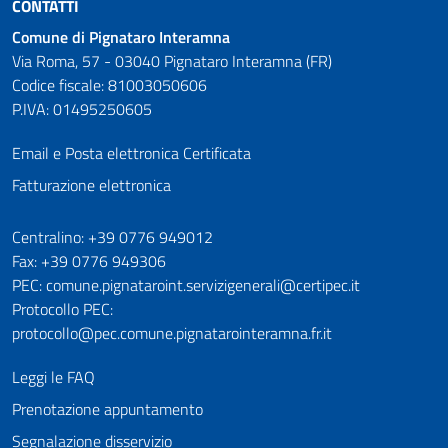
CONTATTI
Comune di Pignataro Interamna
Via Roma, 57 - 03040 Pignataro Interamna (FR)
Codice fiscale: 81003050606
P.IVA: 01495250605
Email e Posta elettronica Certificata
Fatturazione elettronica
Numeri utili
Centralino: +39 0776 949012
Fax: +39 0776 949306
PEC: comune.pignataroint.servizigenerali@certipec.it
Protocollo PEC:
protocollo@pec.comune.pignatarointeramna.fr.it
Leggi le FAQ
Prenotazione appuntamento
Segnalazione disservizio