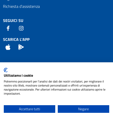
Richiesta d'assistenza
SEGUICI SU
Facebook
Instagram
SCARICA L'APP
App Store
Android
Attuazione Misure PNRR
Utilizziamo i cookie
Piano di miglioramento del sito
Potremmo posizionarli per l'analisi dei dati dei nostri visitatori, per migliorare il
nostro sito Web, mostrare contenuti personalizzati e offrirti un'esperienza di
navigazione eccezionale. Per ulteriori informazioni sui cookie utilizziamo aprire le
impostazioni.
© 2024 Comune di Pignataro Interamna | sito a
Privacy
cura di
NET SMART
Accettare tutti
Negare
Note legali