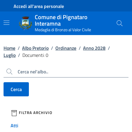
Contenuto principale
Piede di pagina
Accedi all'area personale
Comune di Pignataro
Interamna
Medaglia di Bronzo al Valor Civile
Home
/
Albo Pretorio
/
Ordinanze
/
Anno 2028
/
Luglio
/
Documenti: 0
Cerca
Cerca
filtri da applicare
FILTRA ARCHIVIO
Atti