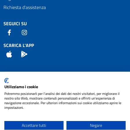
Richiesta d'assistenza
SEGUICI SU
Facebook
Instagram
SCARICA L'APP
App Store
Android
Attuazione Misure PNRR
Utilizziamo i cookie
Piano di miglioramento del sito
Potremmo posizionarli per l'analisi dei dati dei nostri visitatori, per migliorare il
nostro sito Web, mostrare contenuti personalizzati e offrirti un'esperienza di
navigazione eccezionale. Per ulteriori informazioni sui cookie utilizziamo aprire le
impostazioni.
© 2024 Comune di Pignataro Interamna | sito a
Privacy
cura di
NET SMART
Accettare tutti
Negare
Note legali