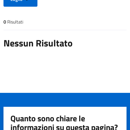
0
Risultati
Risultati di ricerca
Nessun Risultato
Quanto sono chiare le
informazioni su questa pagina?