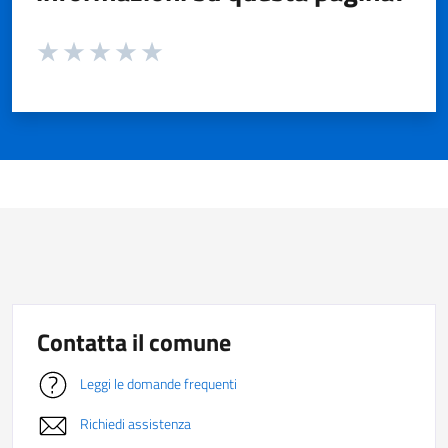
Valuta da 1 a 5 stelle la pagina
Valuta 1 stelle su 5
Valuta 2 stelle su 5
Valuta 3 stelle su 5
Valuta 4 stelle su 5
Valuta 5 stelle su 5
Contatta il comune
Leggi le domande frequenti
Richiedi assistenza