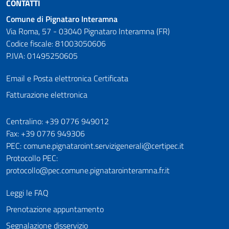
CONTATTI
Comune di Pignataro Interamna
Via Roma, 57 - 03040 Pignataro Interamna (FR)
Codice fiscale: 81003050606
P.IVA: 01495250605
Email e Posta elettronica Certificata
Fatturazione elettronica
Numeri utili
Centralino: +39 0776 949012
Fax: +39 0776 949306
PEC: comune.pignataroint.servizigenerali@certipec.it
Protocollo PEC:
protocollo@pec.comune.pignatarointeramna.fr.it
Leggi le FAQ
Prenotazione appuntamento
Segnalazione disservizio