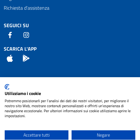
Richiesta d'assistenza
SEGUICI SU
Facebook
Instagram
SCARICA L'APP
App Store
Android
Attuazione Misure PNRR
Utilizziamo i cookie
Piano di miglioramento del sito
Potremmo posizionarli per l'analisi dei dati dei nostri visitatori, per migliorare il
nostro sito Web, mostrare contenuti personalizzati e offrirti un'esperienza di
navigazione eccezionale. Per ulteriori informazioni sui cookie utilizziamo aprire le
impostazioni.
© 2024 Comune di Pignataro Interamna | sito a
Privacy
cura di
NET SMART
Accettare tutti
Negare
Note legali