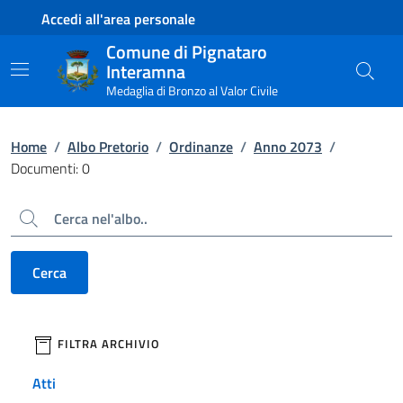
Contenuto principale
Piede di pagina
Accedi all'area personale
Comune di Pignataro
Interamna
Medaglia di Bronzo al Valor Civile
Home
/
Albo Pretorio
/
Ordinanze
/
Anno 2073
/
Documenti: 0
Cerca
Cerca
filtri da applicare
FILTRA ARCHIVIO
Atti