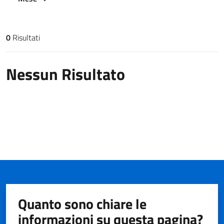
0
Risultati
Risultati di ricerca
Nessun Risultato
Quanto sono chiare le
informazioni su questa pagina?