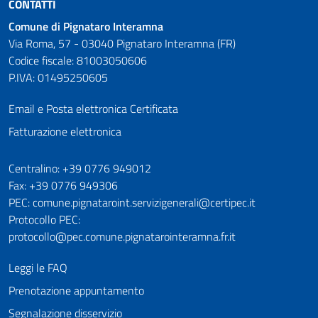
CONTATTI
Comune di Pignataro Interamna
Via Roma, 57 - 03040 Pignataro Interamna (FR)
Codice fiscale: 81003050606
P.IVA: 01495250605
Email e Posta elettronica Certificata
Fatturazione elettronica
Numeri utili
Centralino: +39 0776 949012
Fax: +39 0776 949306
PEC: comune.pignataroint.servizigenerali@certipec.it
Protocollo PEC:
protocollo@pec.comune.pignatarointeramna.fr.it
Leggi le FAQ
Prenotazione appuntamento
Segnalazione disservizio