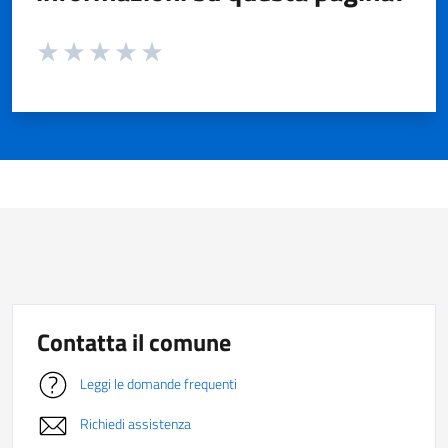
Valuta da 1 a 5 stelle la pagina
Valuta 1 stelle su 5
Valuta 2 stelle su 5
Valuta 3 stelle su 5
Valuta 4 stelle su 5
Valuta 5 stelle su 5
Contatta il comune
Leggi le domande frequenti
Richiedi assistenza