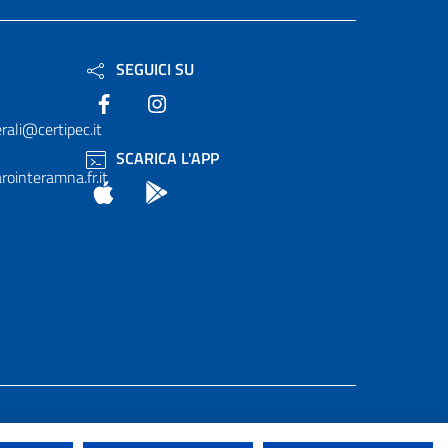
SEGUICI SU
Facebook
Instagram
rali@certipec.it
SCARICA L'APP
ointeramna.fr.it
App Store
Android