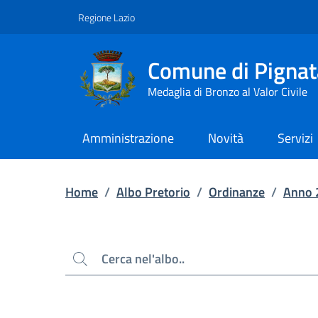
Contenuto principale
Piede di pagina
Regione Lazio
Comune di Pignat
Medaglia di Bronzo al Valor Civile
Amministrazione
Novità
Servizi
Home
/
Albo Pretorio
/
Ordinanze
/
Anno 
Cerca