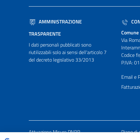
AMMINISTRAZIONE
CON
Comune 
TRASPARENTE
Via Roma
I dati personali pubblicati sono
Interamn
riutilizzabili solo ai sensi dell'articolo 7
Codice f
del decreto legislativo 33/2013
P.IVA: 
Email e P
Fatturazi
Attuazione Misure PNRR
Piano di 