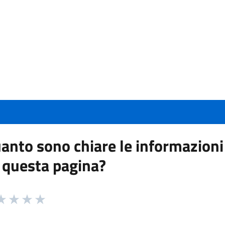
anto sono chiare le informazioni
 questa pagina?
 da 1 a 5 stelle la pagina
a 1 stelle su 5
aluta 2 stelle su 5
Valuta 3 stelle su 5
Valuta 4 stelle su 5
Valuta 5 stelle su 5