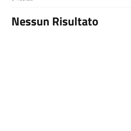
Risultati di ricerca
Nessun Risultato