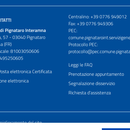
Numeri utili
Centralino: +39 0776 949012
TATTI
Fax: +39 0776 949306
di Pignataro Interamna
PEC:
, 57 - 03040 Pignataro
comune.pignataroint.servizigene
a (FR)
Protocollo PEC:
iscale: 81003050606
protocollo@pec.comune.pignatar
01495250605
Leggi le FAQ
osta elettronica Certificata
Prenotazione appuntamento
one elettronica
Segnalazione disservizio
Richiesta d'assistenza
miglioramento del sito