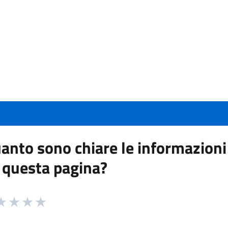
anto sono chiare le informazioni
 questa pagina?
 da 1 a 5 stelle la pagina
a 1 stelle su 5
aluta 2 stelle su 5
Valuta 3 stelle su 5
Valuta 4 stelle su 5
Valuta 5 stelle su 5