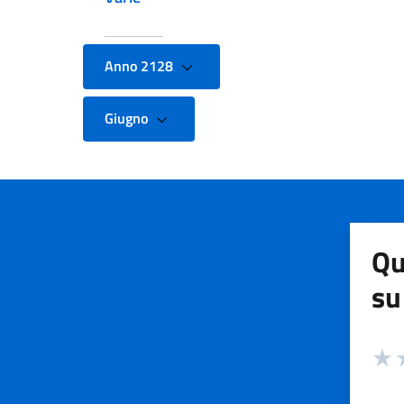
Anno 2128
Giugno
Qu
su
Valuta
Valut
V