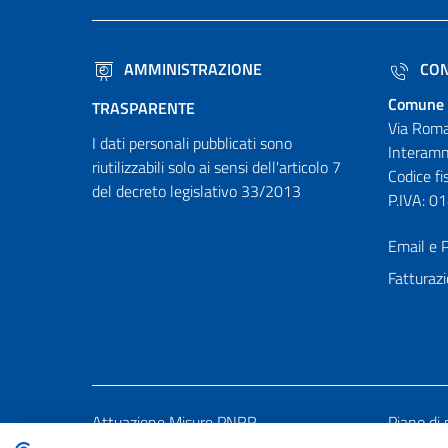
AMMINISTRAZIONE
CON
Comune 
TRASPARENTE
Via Roma
I dati personali pubblicati sono
Interamn
riutilizzabili solo ai sensi dell'articolo 7
Codice f
del decreto legislativo 33/2013
P.IVA: 
Email e P
Fatturazi
Attuazione Misure PNRR
Piano di 