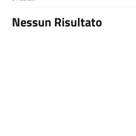
Risultati di ricerca
Nessun Risultato