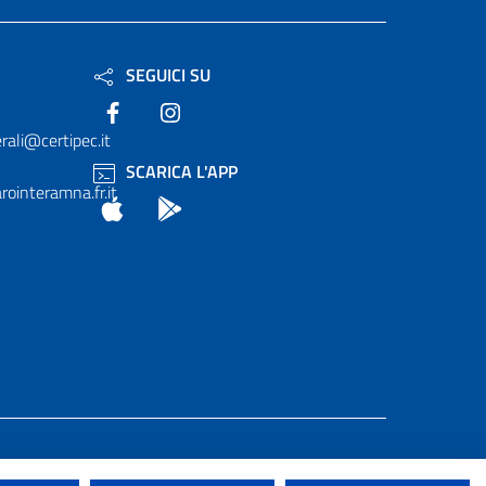
SEGUICI SU
Facebook
Instagram
rali@certipec.it
SCARICA L'APP
ointeramna.fr.it
App Store
Android