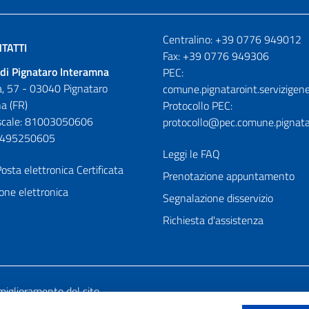
Numeri utili
Centralino: +39 0776 949012
TATTI
Fax: +39 0776 949306
di Pignataro Interamna
PEC:
, 57 - 03040 Pignataro
comune.pignataroint.servizigene
a (FR)
Protocollo PEC:
iscale: 81003050606
protocollo@pec.comune.pignatar
01495250605
Leggi le FAQ
osta elettronica Certificata
Prenotazione appuntamento
one elettronica
Segnalazione disservizio
Richiesta d'assistenza
miglioramento del sito