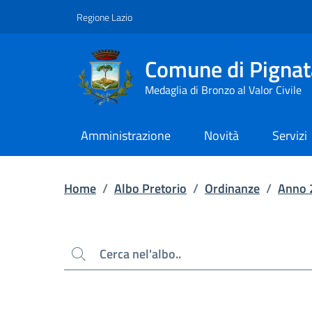
Contenuto principale
Piede di pagina
Regione Lazio
Comune di Pignat
Medaglia di Bronzo al Valor Civile
Amministrazione
Novità
Servizi
Home
/
Albo Pretorio
/
Ordinanze
/
Anno 
Cerca