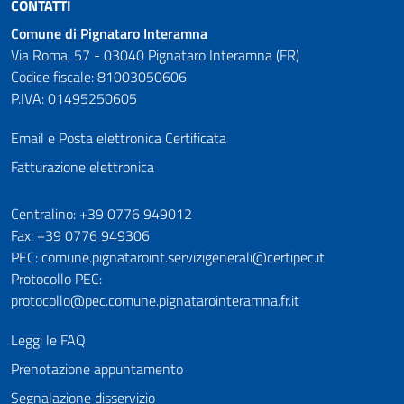
CONTATTI
Comune di Pignataro Interamna
Via Roma, 57 - 03040 Pignataro Interamna (FR)
Codice fiscale: 81003050606
P.IVA: 01495250605
Email e Posta elettronica Certificata
Fatturazione elettronica
Numeri utili
Centralino: +39 0776 949012
Fax: +39 0776 949306
PEC: comune.pignataroint.servizigenerali@certipec.it
Protocollo PEC:
protocollo@pec.comune.pignatarointeramna.fr.it
Leggi le FAQ
Prenotazione appuntamento
Segnalazione disservizio