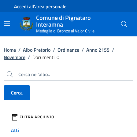
Contenuto principale
Piede di pagina
Accedi all'area personale
Comune di Pignataro
Interamna
Medaglia di Bronzo al Valor Civile
Home
/
Albo Pretorio
/
Ordinanze
/
Anno 2155
/
Novembre
/
Documenti: 0
Cerca
Cerca
filtri da applicare
FILTRA ARCHIVIO
Atti