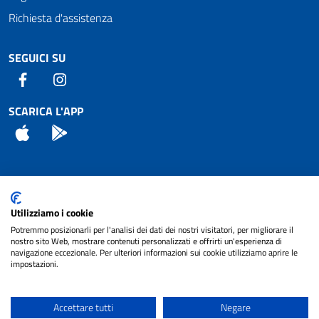
Richiesta d'assistenza
SEGUICI SU
Facebook
Instagram
SCARICA L'APP
App Store
Android
Attuazione Misure PNRR
Utilizziamo i cookie
Piano di miglioramento del sito
Potremmo posizionarli per l'analisi dei dati dei nostri visitatori, per migliorare il
nostro sito Web, mostrare contenuti personalizzati e offrirti un'esperienza di
navigazione eccezionale. Per ulteriori informazioni sui cookie utilizziamo aprire le
impostazioni.
© 2024 Comune di Pignataro Interamna | sito a
Privacy
cura di
NET SMART
Accettare tutti
Negare
Note legali