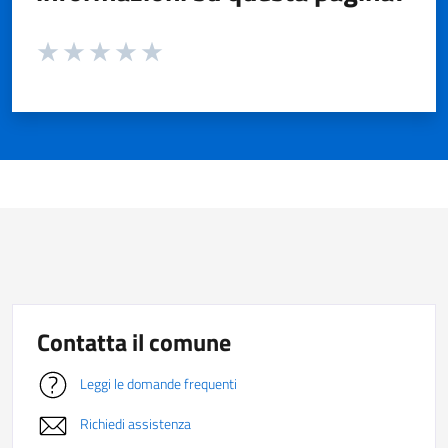
Valuta da 1 a 5 stelle la pagina
Valuta 1 stelle su 5
Valuta 2 stelle su 5
Valuta 3 stelle su 5
Valuta 4 stelle su 5
Valuta 5 stelle su 5
Contatta il comune
Leggi le domande frequenti
Richiedi assistenza