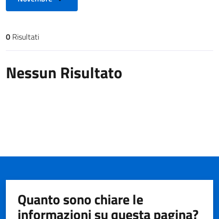
0
Risultati
Risultati di ricerca
Nessun Risultato
Quanto sono chiare le
informazioni su questa pagina?