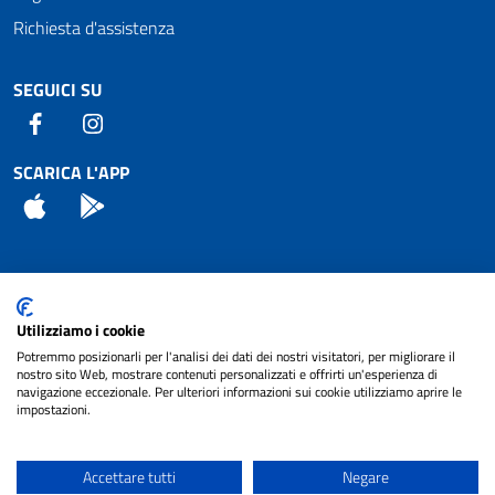
Richiesta d'assistenza
SEGUICI SU
Facebook
Instagram
SCARICA L'APP
App Store
Android
Attuazione Misure PNRR
Utilizziamo i cookie
Piano di miglioramento del sito
Potremmo posizionarli per l'analisi dei dati dei nostri visitatori, per migliorare il
nostro sito Web, mostrare contenuti personalizzati e offrirti un'esperienza di
navigazione eccezionale. Per ulteriori informazioni sui cookie utilizziamo aprire le
impostazioni.
© 2024 Comune di Pignataro Interamna | sito a
Privacy
cura di
NET SMART
Accettare tutti
Negare
Note legali