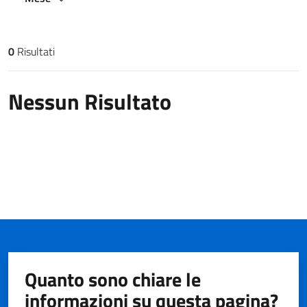
0
Risultati
Risultati di ricerca
Nessun Risultato
Quanto sono chiare le
informazioni su questa pagina?