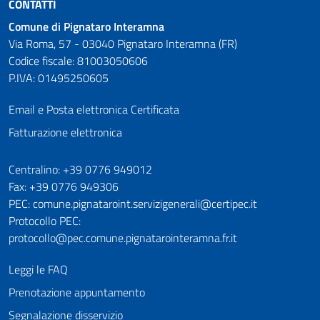
CONTATTI
Comune di Pignataro Interamna
Via Roma, 57 - 03040 Pignataro Interamna (FR)
Codice fiscale: 81003050606
P.IVA: 01495250605
Email e Posta elettronica Certificata
Fatturazione elettronica
Numeri utili
Centralino: +39 0776 949012
Fax: +39 0776 949306
PEC: comune.pignataroint.servizigenerali@certipec.it
Protocollo PEC:
protocollo@pec.comune.pignatarointeramna.fr.it
Leggi le FAQ
Prenotazione appuntamento
Segnalazione disservizio