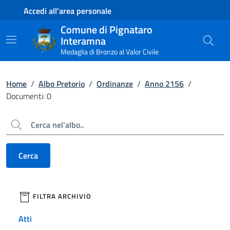
Contenuto principale
Piede di pagina
Accedi all'area personale
Comune di Pignataro
Interamna
Medaglia di Bronzo al Valor Civile
Home
/
Albo Pretorio
/
Ordinanze
/
Anno 2156
/
Documenti: 0
Cerca
Cerca
filtri da applicare
FILTRA ARCHIVIO
Atti