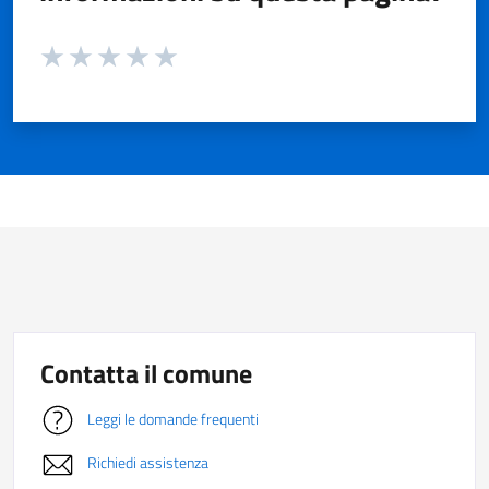
Valuta da 1 a 5 stelle la pagina
Valuta 1 stelle su 5
Valuta 2 stelle su 5
Valuta 3 stelle su 5
Valuta 4 stelle su 5
Valuta 5 stelle su 5
Contatta il comune
Leggi le domande frequenti
Richiedi assistenza