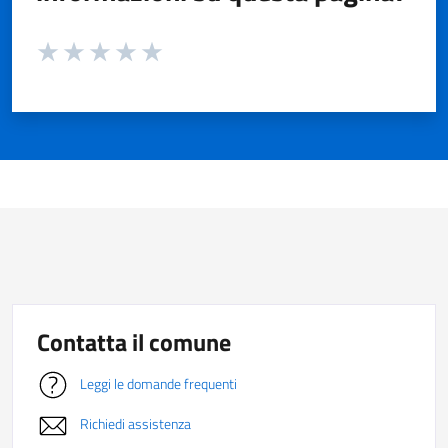
Valuta da 1 a 5 stelle la pagina
Valuta 1 stelle su 5
Valuta 2 stelle su 5
Valuta 3 stelle su 5
Valuta 4 stelle su 5
Valuta 5 stelle su 5
Contatta il comune
Leggi le domande frequenti
Richiedi assistenza