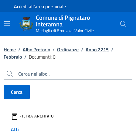
Contenuto principale
Piede di pagina
Accedi all'area personale
Comune di Pignataro
Interamna
Medaglia di Bronzo al Valor Civile
Home
/
Albo Pretorio
/
Ordinanze
/
Anno 2215
/
Febbraio
/
Documenti: 0
Cerca
Cerca
filtri da applicare
FILTRA ARCHIVIO
Atti