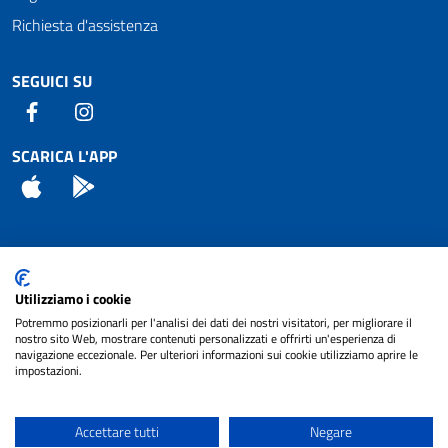
Richiesta d'assistenza
SEGUICI SU
Facebook
Instagram
SCARICA L'APP
App Store
Android
Attuazione Misure PNRR
Utilizziamo i cookie
Piano di miglioramento del sito
Potremmo posizionarli per l'analisi dei dati dei nostri visitatori, per migliorare il
nostro sito Web, mostrare contenuti personalizzati e offrirti un'esperienza di
navigazione eccezionale. Per ulteriori informazioni sui cookie utilizziamo aprire le
impostazioni.
© 2024 Comune di Pignataro Interamna | sito a
Privacy
cura di
NET SMART
Accettare tutti
Negare
Note legali