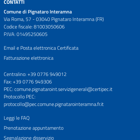
CONTATTI
Comune di Pignataro Interamna
Via Roma, 57 - 03040 Pignataro Interamna (FR)
Codice fiscale: 81003050606
P.IVA: 01495250605
Email e Posta elettronica Certificata
Fatturazione elettronica
Numeri utili
Centralino: +39 0776 949012
Fax: +39 0776 949306
PEC: comune.pignataroint.servizigenerali@certipec.it
Protocollo PEC:
protocollo@pec.comune.pignatarointeramna.fr.it
Leggi le FAQ
Prenotazione appuntamento
Segnalazione disservizio