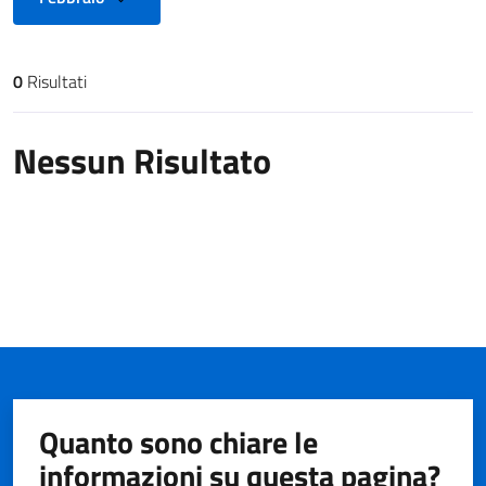
0
Risultati
Risultati di ricerca
Nessun Risultato
Quanto sono chiare le
informazioni su questa pagina?