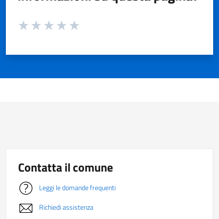
Valuta da 1 a 5 stelle la pagina
Valuta 1 stelle su 5
Valuta 2 stelle su 5
Valuta 3 stelle su 5
Valuta 4 stelle su 5
Valuta 5 stelle su 5
Contatta il comune
Leggi le domande frequenti
Richiedi assistenza