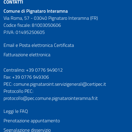
CONTATTI
Comune di Pignataro Interamna
Via Roma, 57 - 03040 Pignataro Interamna (FR)
Codice fiscale: 81003050606
P.IVA: 01495250605
Email e Posta elettronica Certificata
Fatturazione elettronica
Numeri utili
Centralino: +39 0776 949012
Fax: +39 0776 949306
PEC: comune.pignataroint.servizigenerali@certipec.it
Protocollo PEC:
protocollo@pec.comune.pignatarointeramna.fr.it
Leggi le FAQ
Prenotazione appuntamento
Segnalazione disservizio