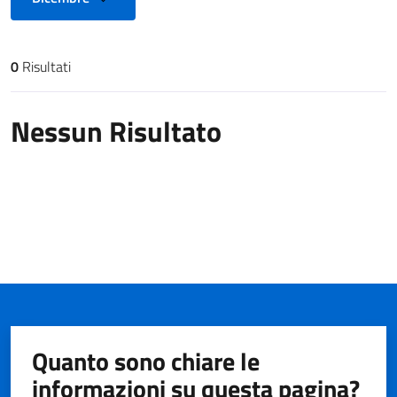
0
Risultati
Risultati di ricerca
Nessun Risultato
Quanto sono chiare le
informazioni su questa pagina?