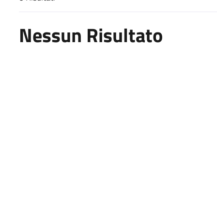
Risultati di ricerca
Nessun Risultato