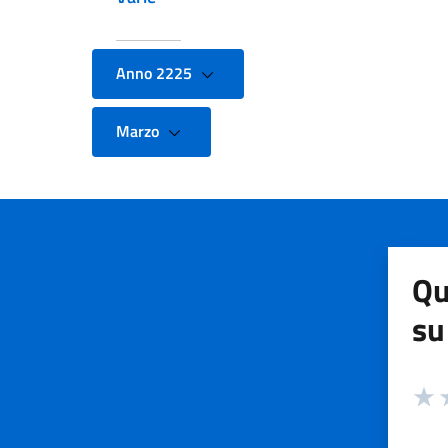
Anno 2225
Marzo
Qu
su
Valuta
Valut
V