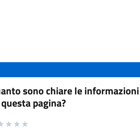
anto sono chiare le informazioni
 questa pagina?
 da 1 a 5 stelle la pagina
a 1 stelle su 5
aluta 2 stelle su 5
Valuta 3 stelle su 5
Valuta 4 stelle su 5
Valuta 5 stelle su 5