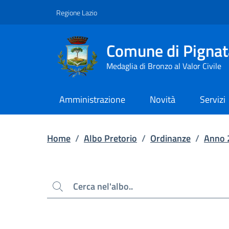
Contenuto principale
Piede di pagina
Regione Lazio
Comune di Pignat
Medaglia di Bronzo al Valor Civile
Amministrazione
Novità
Servizi
Home
/
Albo Pretorio
/
Ordinanze
/
Anno 
Cerca