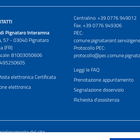
Numeri utili
Centralino: +39 0776 949012
TATTI
Fax: +39 0776 949306
di Pignataro Interamna
PEC:
, 57 - 03040 Pignataro
comune.pignataroint.servizigene
a (FR)
Protocollo PEC:
iscale: 81003050606
protocollo@pec.comune.pignatar
01495250605
Leggi le FAQ
osta elettronica Certificata
Prenotazione appuntamento
one elettronica
Segnalazione disservizio
Richiesta d'assistenza
miglioramento del sito