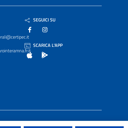
SEGUICI SU
Facebook
Instagram
rali@certipec.it
SCARICA L'APP
ointeramna.fr.it
App Store
Android