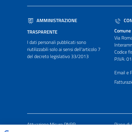
AMMINISTRAZIONE
CON
Comune 
TRASPARENTE
Via Roma
I dati personali pubblicati sono
Interamn
riutilizzabili solo ai sensi dell'articolo 7
Codice f
del decreto legislativo 33/2013
P.IVA: 
Email e P
Fatturazi
Attuazione Misure PNRR
Piano di 