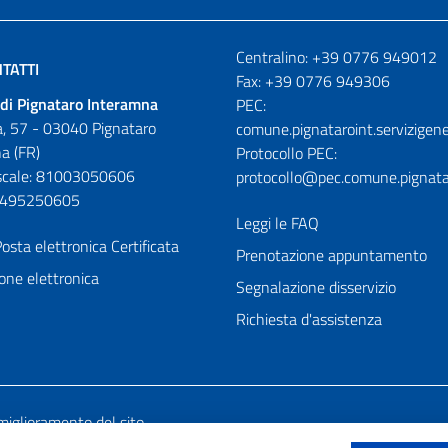
Numeri utili
Centralino: +39 0776 949012
TATTI
Fax: +39 0776 949306
di Pignataro Interamna
PEC:
, 57 - 03040 Pignataro
comune.pignataroint.servizigene
a (FR)
Protocollo PEC:
iscale: 81003050606
protocollo@pec.comune.pignatar
01495250605
Leggi le FAQ
osta elettronica Certificata
Prenotazione appuntamento
one elettronica
Segnalazione disservizio
Richiesta d'assistenza
miglioramento del sito