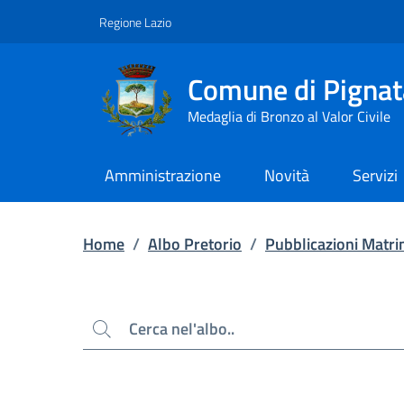
Contenuto principale
Piede di pagina
Regione Lazio
Comune di Pignat
Medaglia di Bronzo al Valor Civile
Amministrazione
Novità
Servizi
Home
/
Albo Pretorio
/
Pubblicazioni Matri
Cerca