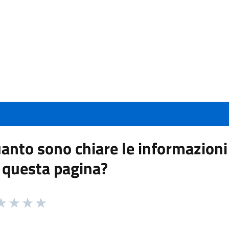
anto sono chiare le informazioni
 questa pagina?
 da 1 a 5 stelle la pagina
a 1 stelle su 5
aluta 2 stelle su 5
Valuta 3 stelle su 5
Valuta 4 stelle su 5
Valuta 5 stelle su 5