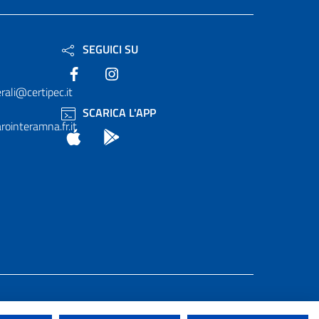
SEGUICI SU
Facebook
Instagram
rali@certipec.it
SCARICA L'APP
ointeramna.fr.it
App Store
Android