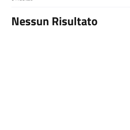
Risultati di ricerca
Nessun Risultato