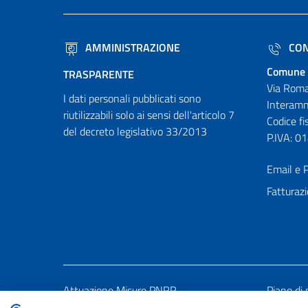
AMMINISTRAZIONE
CON
Comune 
TRASPARENTE
Via Roma
I dati personali pubblicati sono
Interamn
riutilizzabili solo ai sensi dell'articolo 7
Codice f
del decreto legislativo 33/2013
P.IVA: 
Email e P
Fatturazi
Attuazione Misure PNRR
Piano di 