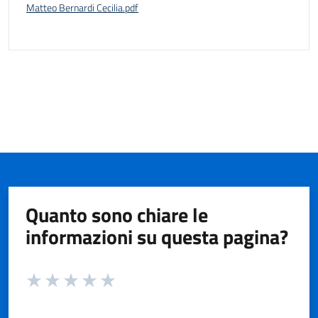
Matteo Bernardi Cecilia.pdf
Quanto sono chiare le
informazioni su questa pagina?
Valuta da 1 a 5 stelle la pagina
Valuta 1 stelle su 5
Valuta 2 stelle su 5
Valuta 3 stelle su 5
Valuta 4 stelle su 5
Valuta 5 stelle su 5