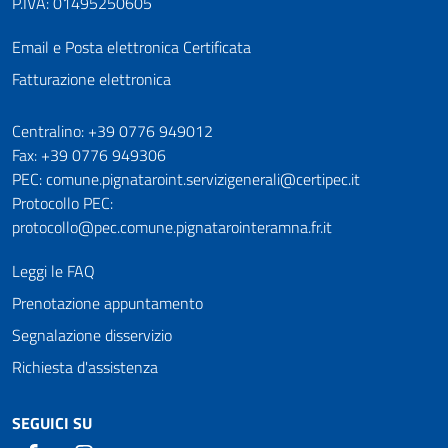
P.IVA: 01495250605
Email e Posta elettronica Certificata
Fatturazione elettronica
Numeri utili
Centralino: +39 0776 949012
Fax: +39 0776 949306
PEC: comune.pignataroint.servizigenerali@certipec.it
Protocollo PEC:
protocollo@pec.comune.pignatarointeramna.fr.it
Leggi le FAQ
Prenotazione appuntamento
Segnalazione disservizio
Richiesta d'assistenza
SEGUICI SU