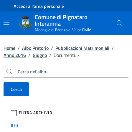
Contenuto principale
Piede di pagina
Accedi all'area personale
Comune di Pignataro
Interamna
Medaglia di Bronzo al Valor Civile
Home
/
Albo Pretorio
/
Pubblicazioni Matrimoniali
/
Anno 2016
/
Giugno
/
Documenti: 7
Cerca
Cerca
filtri da applicare
FILTRA ARCHIVIO
Atti