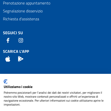
Prenotazione appuntamento
Segnalazione disservizio
Richiesta d'assistenza
SEGUICI SU
Facebook
Instagram
SCARICA L'APP
App Store
Android
Attuazione Misure PNRR
Utilizziamo i cookie
Piano di miglioramento del sito
Potremmo posizionarli per l'analisi dei dati dei nostri visitatori, per migliorare il
nostro sito Web, mostrare contenuti personalizzati e offrirti un'esperienza di
navigazione eccezionale. Per ulteriori informazioni sui cookie utilizziamo aprire le
impostazioni.
© 2024 Comune di Pignataro Interamna | sito a
Privacy