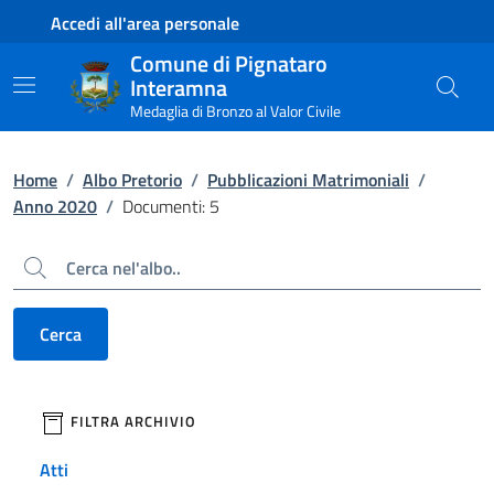
Contenuto principale
Piede di pagina
Accedi all'area personale
Comune di Pignataro
Interamna
Medaglia di Bronzo al Valor Civile
Home
/
Albo Pretorio
/
Pubblicazioni Matrimoniali
/
Anno 2020
/
Documenti: 5
Cerca
Cerca
filtri da applicare
FILTRA ARCHIVIO
Atti