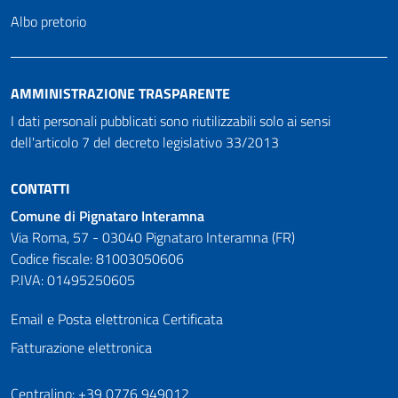
Albo pretorio
AMMINISTRAZIONE TRASPARENTE
I dati personali pubblicati sono riutilizzabili solo ai sensi
dell'articolo 7 del decreto legislativo 33/2013
CONTATTI
Comune di Pignataro Interamna
Via Roma, 57 - 03040 Pignataro Interamna (FR)
Codice fiscale: 81003050606
P.IVA: 01495250605
Email e Posta elettronica Certificata
Fatturazione elettronica
Numeri utili
Centralino: +39 0776 949012