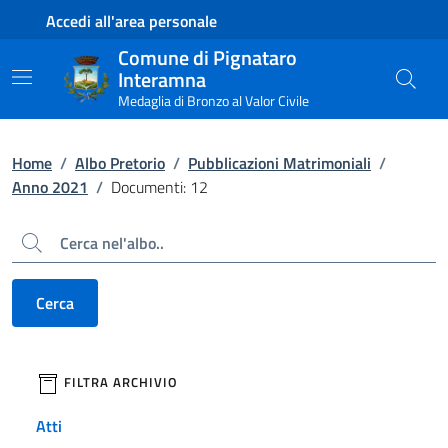
Contenuto principale
Piede di pagina
Accedi all'area personale
Comune di Pignataro
Interamna
Medaglia di Bronzo al Valor Civile
Home
/
Albo Pretorio
/
Pubblicazioni Matrimoniali
/
Anno 2021
/
Documenti: 12
Cerca
Cerca
filtri da applicare
FILTRA ARCHIVIO
Atti