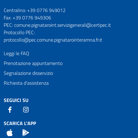
Numeri utili
Centralino: +39 0776 949012
Fax: +39 0776 949306
PEC: comune.pignataroint.servizigenerali@certipec.it
Protocollo PEC:
protocollo@pec.comune.pignatarointeramna.fr.it
Leggi le FAQ
Prenotazione appuntamento
Segnalazione disservizio
Richiesta d'assistenza
SEGUICI SU
Facebook
Instagram
SCARICA L'APP
App Store
Android