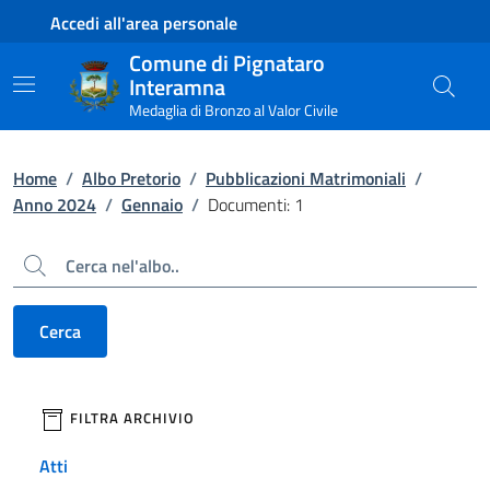
Contenuto principale
Piede di pagina
Accedi all'area personale
Comune di Pignataro
Interamna
Medaglia di Bronzo al Valor Civile
Home
/
Albo Pretorio
/
Pubblicazioni Matrimoniali
/
Anno 2024
/
Gennaio
/
Documenti: 1
Cerca
Cerca
filtri da applicare
FILTRA ARCHIVIO
Atti