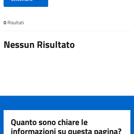
0
Risultati
Risultati di ricerca
Nessun Risultato
Quanto sono chiare le
informazioni su questa pagina?