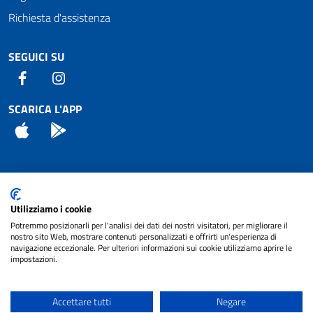
Richiesta d'assistenza
SEGUICI SU
Facebook
Instagram
SCARICA L'APP
App Store
Android
Attuazione Misure PNRR
Utilizziamo i cookie
Piano di miglioramento del sito
Potremmo posizionarli per l'analisi dei dati dei nostri visitatori, per migliorare il
nostro sito Web, mostrare contenuti personalizzati e offrirti un'esperienza di
navigazione eccezionale. Per ulteriori informazioni sui cookie utilizziamo aprire le
impostazioni.
© 2024 Comune di Pignataro Interamna | sito a
Privacy
cura di
NET SMART
Accettare tutti
Negare
Note legali