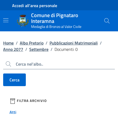
Contenuto principale
Piede di pagina
Accedi all'area personale
Comune di Pignataro
Interamna
Medaglia di Bronzo al Valor Civile
Home
/
Albo Pretorio
/
Pubblicazioni Matrimoniali
/
Anno 2077
/
Settembre
/
Documenti: 0
Cerca
Cerca
filtri da applicare
FILTRA ARCHIVIO
Atti