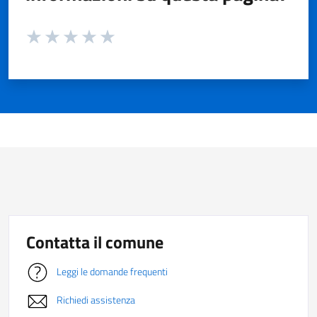
Valuta da 1 a 5 stelle la pagina
Valuta 1 stelle su 5
Valuta 2 stelle su 5
Valuta 3 stelle su 5
Valuta 4 stelle su 5
Valuta 5 stelle su 5
Contatta il comune
Leggi le domande frequenti
Richiedi assistenza