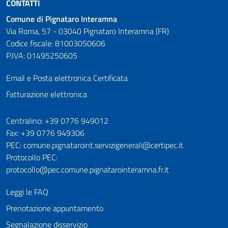
CONTATTI
Comune di Pignataro Interamna
Via Roma, 57 - 03040 Pignataro Interamna (FR)
Codice fiscale: 81003050606
P.IVA: 01495250605
Email e Posta elettronica Certificata
Fatturazione elettronica
Numeri utili
Centralino: +39 0776 949012
Fax: +39 0776 949306
PEC: comune.pignataroint.servizigenerali@certipec.it
Protocollo PEC:
protocollo@pec.comune.pignatarointeramna.fr.it
Leggi le FAQ
Prenotazione appuntamento
Segnalazione disservizio