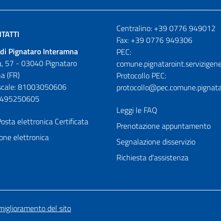
Numeri utili
Centralino: +39 0776 949012
TATTI
Fax: +39 0776 949306
di Pignataro Interamna
PEC:
, 57 - 03040 Pignataro
comune.pignataroint.servizigene
a (FR)
Protocollo PEC:
iscale: 81003050606
protocollo@pec.comune.pignatar
01495250605
Leggi le FAQ
osta elettronica Certificata
Prenotazione appuntamento
one elettronica
Segnalazione disservizio
Richiesta d'assistenza
miglioramento del sito