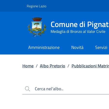
Contenuto principale
Piede di pagina
Regione Lazio
Comune di Pignat
Medaglia di Bronzo al Valor Civile
Amministrazione
Novità
Servizi
Home
/
Albo Pretorio
/
Pubblicazioni Matri
Cerca