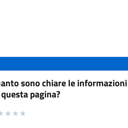
anto sono chiare le informazioni
 questa pagina?
 da 1 a 5 stelle la pagina
a 1 stelle su 5
aluta 2 stelle su 5
Valuta 3 stelle su 5
Valuta 4 stelle su 5
Valuta 5 stelle su 5