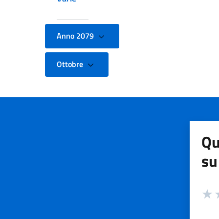
Anno 2079
Ottobre
Qu
su
Valuta
Valut
V