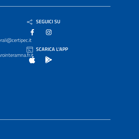
SEGUICI SU
Facebook
Instagram
rali@certipec.it
SCARICA L'APP
ointeramna.fr.it
App Store
Android