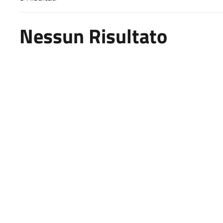
Risultati di ricerca
Nessun Risultato