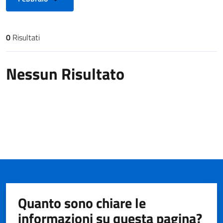
0
Risultati
Risultati di ricerca
Nessun Risultato
Quanto sono chiare le
informazioni su questa pagina?