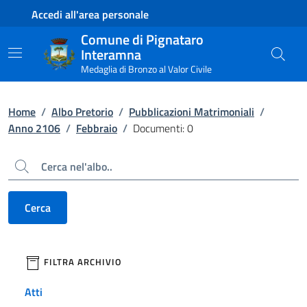
Contenuto principale
Piede di pagina
Accedi all'area personale
Comune di Pignataro
Interamna
Medaglia di Bronzo al Valor Civile
Home
/
Albo Pretorio
/
Pubblicazioni Matrimoniali
/
Anno 2106
/
Febbraio
/
Documenti: 0
Cerca
Cerca
filtri da applicare
FILTRA ARCHIVIO
Atti