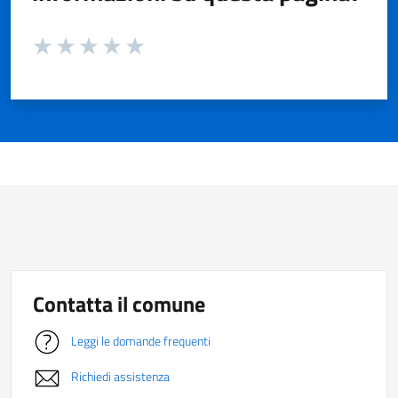
Valuta da 1 a 5 stelle la pagina
Valuta 1 stelle su 5
Valuta 2 stelle su 5
Valuta 3 stelle su 5
Valuta 4 stelle su 5
Valuta 5 stelle su 5
Contatta il comune
Leggi le domande frequenti
Richiedi assistenza