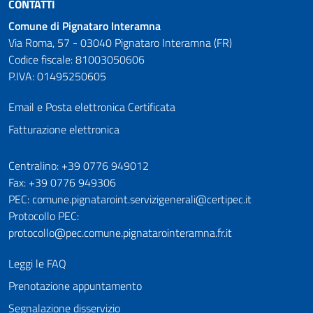
CONTATTI
Comune di Pignataro Interamna
Via Roma, 57 - 03040 Pignataro Interamna (FR)
Codice fiscale: 81003050606
P.IVA: 01495250605
Email e Posta elettronica Certificata
Fatturazione elettronica
Numeri utili
Centralino: +39 0776 949012
Fax: +39 0776 949306
PEC: comune.pignataroint.servizigenerali@certipec.it
Protocollo PEC:
protocollo@pec.comune.pignatarointeramna.fr.it
Leggi le FAQ
Prenotazione appuntamento
Segnalazione disservizio