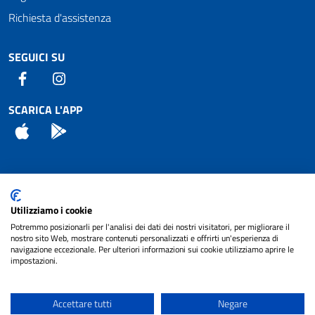
Richiesta d'assistenza
SEGUICI SU
Facebook
Instagram
SCARICA L'APP
App Store
Android
Attuazione Misure PNRR
Utilizziamo i cookie
Piano di miglioramento del sito
Potremmo posizionarli per l'analisi dei dati dei nostri visitatori, per migliorare il
nostro sito Web, mostrare contenuti personalizzati e offrirti un'esperienza di
navigazione eccezionale. Per ulteriori informazioni sui cookie utilizziamo aprire le
impostazioni.
© 2024 Comune di Pignataro Interamna | sito a
Privacy
cura di
NET SMART
Accettare tutti
Negare
Note legali