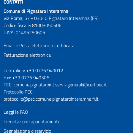
CONTATTI
Comune di Pignataro Interamna
Via Roma, 57 - 03040 Pignataro Interamna (FR)
Codice fiscale: 81003050606
P.IVA: 01495250605
Email e Posta elettronica Certificata
Fatturazione elettronica
Numeri utili
Centralino: +39 0776 949012
Fax: +39 0776 949306
PEC: comune.pignataroint.servizigenerali@certipec.it
Protocollo PEC:
protocollo@pec.comune.pignatarointeramna.fr.it
Leggi le FAQ
Prenotazione appuntamento
Segnalazione disservizio