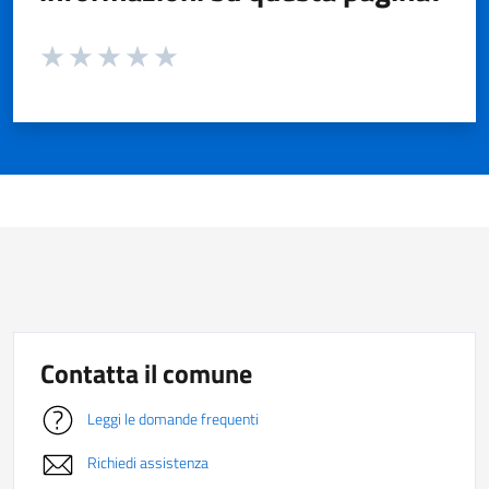
Valuta da 1 a 5 stelle la pagina
Valuta 1 stelle su 5
Valuta 2 stelle su 5
Valuta 3 stelle su 5
Valuta 4 stelle su 5
Valuta 5 stelle su 5
Contatta il comune
Leggi le domande frequenti
Richiedi assistenza