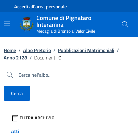
Contenuto principale
Piede di pagina
Accedi all'area personale
Comune di Pignataro
Interamna
Medaglia di Bronzo al Valor Civile
Home
/
Albo Pretorio
/
Pubblicazioni Matrimoniali
/
Anno 2128
/
Documenti: 0
Cerca
Cerca
filtri da applicare
FILTRA ARCHIVIO
Atti