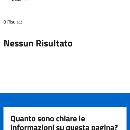
0
Risultati
Risultati di ricerca
Nessun Risultato
Quanto sono chiare le
informazioni su questa pagina?