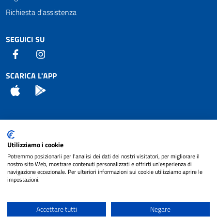
Richiesta d'assistenza
SEGUICI SU
Facebook
Instagram
SCARICA L'APP
App Store
Android
Attuazione Misure PNRR
Utilizziamo i cookie
Piano di miglioramento del sito
Potremmo posizionarli per l'analisi dei dati dei nostri visitatori, per migliorare il
nostro sito Web, mostrare contenuti personalizzati e offrirti un'esperienza di
navigazione eccezionale. Per ulteriori informazioni sui cookie utilizziamo aprire le
impostazioni.
© 2024 Comune di Pignataro Interamna | sito a
Privacy
cura di
NET SMART
Accettare tutti
Negare
Note legali