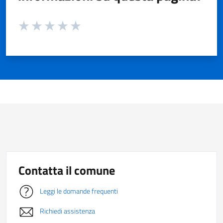
Valuta da 1 a 5 stelle la pagina
Valuta 1 stelle su 5
Valuta 2 stelle su 5
Valuta 3 stelle su 5
Valuta 4 stelle su 5
Valuta 5 stelle su 5
Contatta il comune
Leggi le domande frequenti
Richiedi assistenza