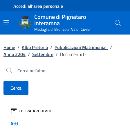
Contenuto principale
Piede di pagina
Accedi all'area personale
Comune di Pignataro
Interamna
Medaglia di Bronzo al Valor Civile
Home
/
Albo Pretorio
/
Pubblicazioni Matrimoniali
/
Anno 2204
/
Settembre
/
Documenti: 0
Cerca
Cerca
filtri da applicare
FILTRA ARCHIVIO
Atti