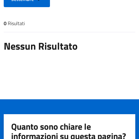
0
Risultati
Risultati di ricerca
Nessun Risultato
Quanto sono chiare le
informazioni su questa pagina?