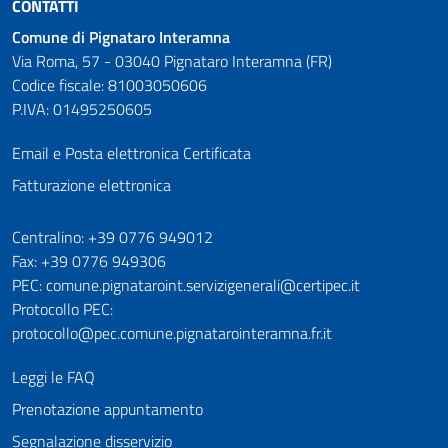
CONTATTI
Comune di Pignataro Interamna
Via Roma, 57 - 03040 Pignataro Interamna (FR)
Codice fiscale: 81003050606
P.IVA: 01495250605
Email e Posta elettronica Certificata
Fatturazione elettronica
Numeri utili
Centralino: +39 0776 949012
Fax: +39 0776 949306
PEC: comune.pignataroint.servizigenerali@certipec.it
Protocollo PEC:
protocollo@pec.comune.pignatarointeramna.fr.it
Leggi le FAQ
Prenotazione appuntamento
Segnalazione disservizio