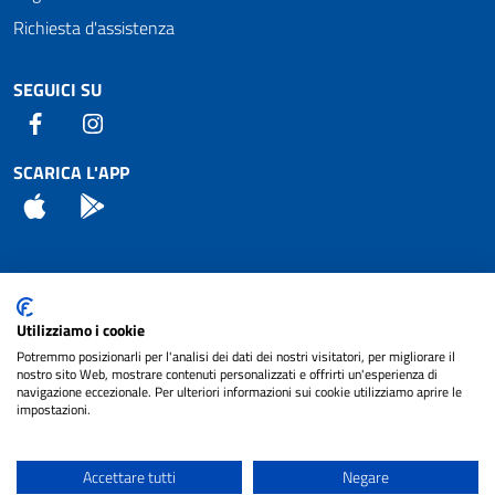
Richiesta d'assistenza
SEGUICI SU
Facebook
Instagram
SCARICA L'APP
App Store
Android
Attuazione Misure PNRR
Utilizziamo i cookie
Piano di miglioramento del sito
Potremmo posizionarli per l'analisi dei dati dei nostri visitatori, per migliorare il
nostro sito Web, mostrare contenuti personalizzati e offrirti un'esperienza di
navigazione eccezionale. Per ulteriori informazioni sui cookie utilizziamo aprire le
impostazioni.
© 2024 Comune di Pignataro Interamna | sito a
Privacy
cura di
NET SMART
Accettare tutti
Negare
Note legali