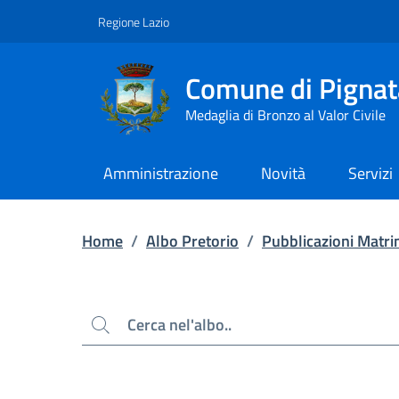
Contenuto principale
Piede di pagina
Regione Lazio
Comune di Pignat
Medaglia di Bronzo al Valor Civile
Amministrazione
Novità
Servizi
Home
/
Albo Pretorio
/
Pubblicazioni Matri
Cerca