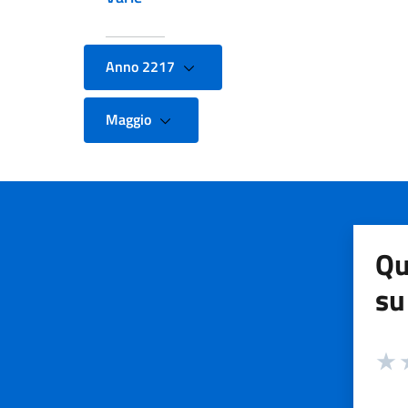
Anno 2217
Maggio
Qu
su
Valuta
Valut
V