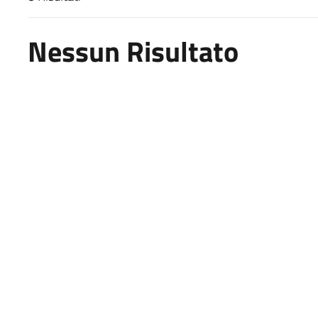
Risultati di ricerca
Nessun Risultato