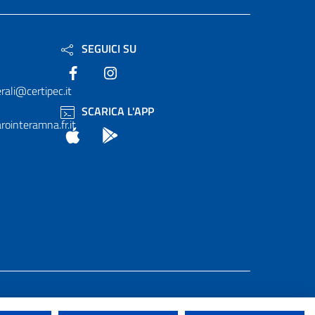
SEGUICI SU
Facebook
Instagram
rali@certipec.it
SCARICA L'APP
ointeramna.fr.it
App Store
Android