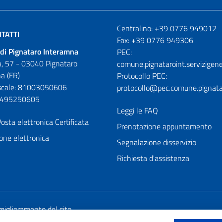
Numeri utili
Centralino: +39 0776 949012
TATTI
Fax: +39 0776 949306
di Pignataro Interamna
PEC:
, 57 - 03040 Pignataro
comune.pignataroint.servizigene
a (FR)
Protocollo PEC:
iscale: 81003050606
protocollo@pec.comune.pignatar
01495250605
Leggi le FAQ
osta elettronica Certificata
Prenotazione appuntamento
one elettronica
Segnalazione disservizio
Richiesta d'assistenza
miglioramento del sito