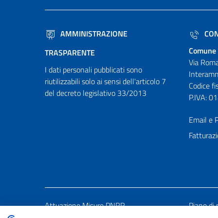
AMMINISTRAZIONE
CON
Comune 
TRASPARENTE
Via Roma
I dati personali pubblicati sono
Interamn
riutilizzabili solo ai sensi dell'articolo 7
Codice f
del decreto legislativo 33/2013
P.IVA: 
Email e P
Fatturazi
Attuazione Misure PNRR
Piano di 