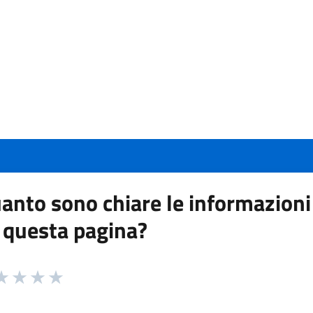
anto sono chiare le informazioni
 questa pagina?
 da 1 a 5 stelle la pagina
a 1 stelle su 5
aluta 2 stelle su 5
Valuta 3 stelle su 5
Valuta 4 stelle su 5
Valuta 5 stelle su 5