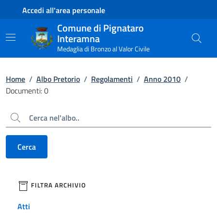
Contenuto principale
Piede di pagina
Accedi all'area personale
Comune di Pignataro
Interamna
Medaglia di Bronzo al Valor Civile
Home
/
Albo Pretorio
/
Regolamenti
/
Anno 2010
/
Documenti: 0
Cerca
Cerca
filtri da applicare
FILTRA ARCHIVIO
Atti