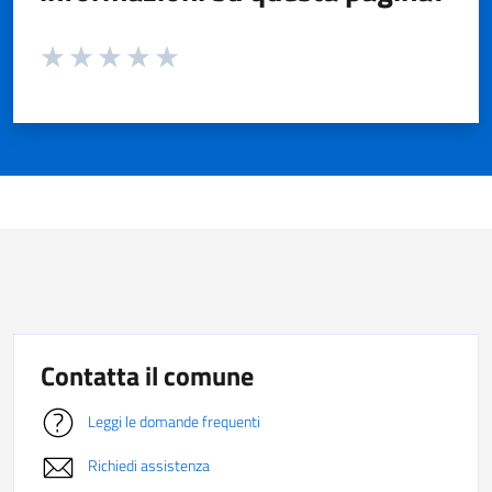
Valuta da 1 a 5 stelle la pagina
Valuta 1 stelle su 5
Valuta 2 stelle su 5
Valuta 3 stelle su 5
Valuta 4 stelle su 5
Valuta 5 stelle su 5
Contatta il comune
Leggi le domande frequenti
Richiedi assistenza