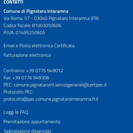
CONTATTI
Comune di Pignataro Interamna
Via Roma, 57 - 03040 Pignataro Interamna (FR)
Codice fiscale: 81003050606
P.IVA: 01495250605
Email e Posta elettronica Certificata
Fatturazione elettronica
Numeri utili
Centralino: +39 0776 949012
Fax: +39 0776 949306
PEC: comune.pignataroint.servizigenerali@certipec.it
Protocollo PEC:
protocollo@pec.comune.pignatarointeramna.fr.it
Leggi le FAQ
Prenotazione appuntamento
Segnalazione disservizio