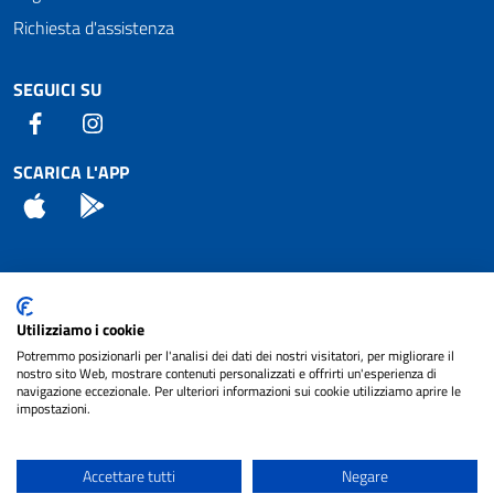
Richiesta d'assistenza
SEGUICI SU
Facebook
Instagram
SCARICA L'APP
App Store
Android
Attuazione Misure PNRR
Utilizziamo i cookie
Piano di miglioramento del sito
Potremmo posizionarli per l'analisi dei dati dei nostri visitatori, per migliorare il
nostro sito Web, mostrare contenuti personalizzati e offrirti un'esperienza di
navigazione eccezionale. Per ulteriori informazioni sui cookie utilizziamo aprire le
impostazioni.
© 2024 Comune di Pignataro Interamna | sito a
Privacy
cura di
NET SMART
Accettare tutti
Negare
Note legali