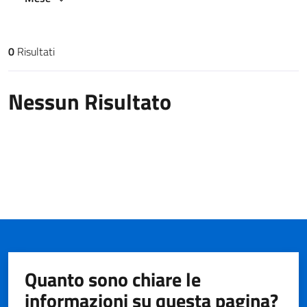
0
Risultati
Risultati di ricerca
Nessun Risultato
Quanto sono chiare le
informazioni su questa pagina?