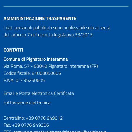
AMMINISTRAZIONE TRASPARENTE
I dati personali pubblicati sono riutilizzabili solo ai sensi
dell'articolo 7 del decreto legislativo 33/2013
CONTATTI
Comune di Pignataro Interamna
Via Roma, 57 - 03040 Pignataro Interamna (FR)
Codice fiscale: 81003050606
P.IVA: 01495250605
Email e Posta elettronica Certificata
Fatturazione elettronica
Numeri utili
Centralino: +39 0776 949012
Fax: +39 0776 949306
PEC: comune.pignataroint.servizigenerali@certipec.it