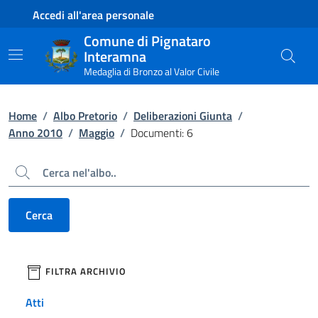
Contenuto principale
Piede di pagina
Accedi all'area personale
Comune di Pignataro
Interamna
Medaglia di Bronzo al Valor Civile
Home
/
Albo Pretorio
/
Deliberazioni Giunta
/
Anno 2010
/
Maggio
/
Documenti: 6
Cerca
Cerca
filtri da applicare
FILTRA ARCHIVIO
Atti