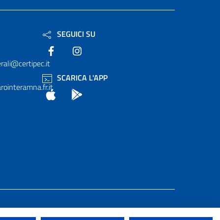
SEGUICI SU
Facebook
Instagram
rali@certipec.it
SCARICA L'APP
ointeramna.fr.it
App Store
Android