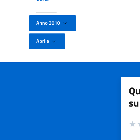
Anno 2010
Aprile
Qu
su
Valuta
Valut
V