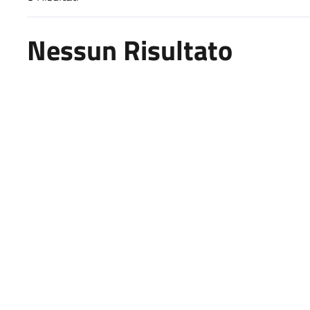
Risultati di ricerca
Nessun Risultato