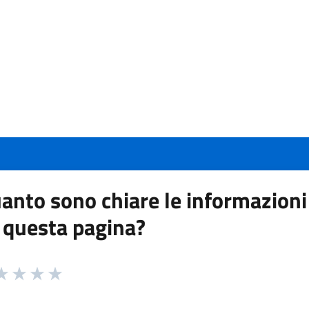
anto sono chiare le informazioni
 questa pagina?
 da 1 a 5 stelle la pagina
a 1 stelle su 5
aluta 2 stelle su 5
Valuta 3 stelle su 5
Valuta 4 stelle su 5
Valuta 5 stelle su 5