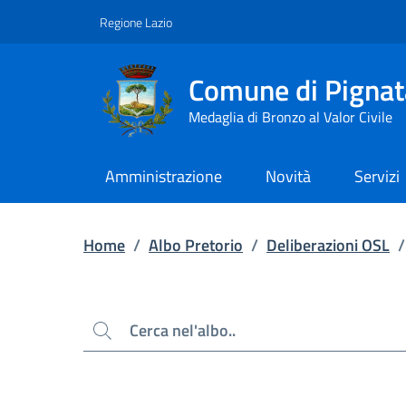
Contenuto principale
Piede di pagina
Regione Lazio
Comune di Pignat
Medaglia di Bronzo al Valor Civile
Amministrazione
Novità
Servizi
Home
/
Albo Pretorio
/
Deliberazioni OSL
/
Cerca