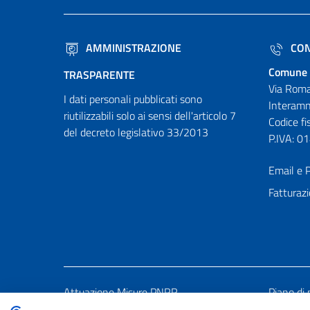
AMMINISTRAZIONE
CON
Comune 
TRASPARENTE
Via Roma
I dati personali pubblicati sono
Interamn
riutilizzabili solo ai sensi dell'articolo 7
Codice f
del decreto legislativo 33/2013
P.IVA: 
Email e P
Fatturazi
Attuazione Misure PNRR
Piano di 