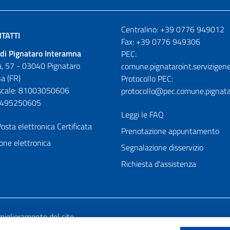
Numeri utili
Centralino: +39 0776 949012
TATTI
Fax: +39 0776 949306
di Pignataro Interamna
PEC:
, 57 - 03040 Pignataro
comune.pignataroint.servizigene
a (FR)
Protocollo PEC:
iscale: 81003050606
protocollo@pec.comune.pignatar
01495250605
Leggi le FAQ
osta elettronica Certificata
Prenotazione appuntamento
one elettronica
Segnalazione disservizio
Richiesta d'assistenza
miglioramento del sito