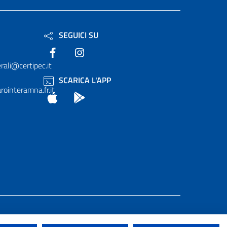
SEGUICI SU
Facebook
Instagram
rali@certipec.it
SCARICA L'APP
ointeramna.fr.it
App Store
Android