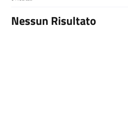
Risultati di ricerca
Nessun Risultato