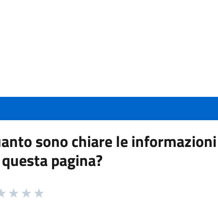
anto sono chiare le informazioni
 questa pagina?
 da 1 a 5 stelle la pagina
a 1 stelle su 5
aluta 2 stelle su 5
Valuta 3 stelle su 5
Valuta 4 stelle su 5
Valuta 5 stelle su 5