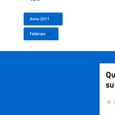
Anno 2011
Febbraio
Qu
su
Valuta
Valut
V