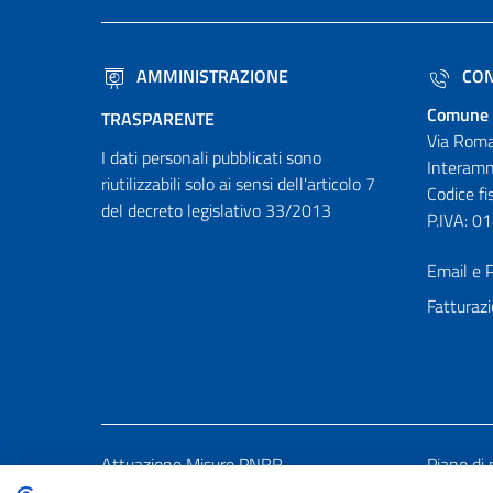
AMMINISTRAZIONE
CON
Comune 
TRASPARENTE
Via Roma
I dati personali pubblicati sono
Interamn
riutilizzabili solo ai sensi dell'articolo 7
Codice f
del decreto legislativo 33/2013
P.IVA: 
Email e P
Fatturazi
Attuazione Misure PNRR
Piano di 