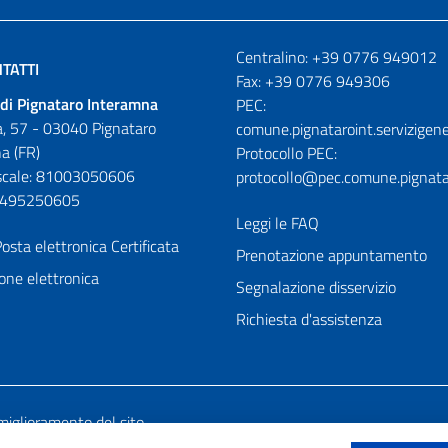
Numeri utili
Centralino: +39 0776 949012
TATTI
Fax: +39 0776 949306
di Pignataro Interamna
PEC:
, 57 - 03040 Pignataro
comune.pignataroint.servizigene
a (FR)
Protocollo PEC:
iscale: 81003050606
protocollo@pec.comune.pignatar
01495250605
Leggi le FAQ
osta elettronica Certificata
Prenotazione appuntamento
one elettronica
Segnalazione disservizio
Richiesta d'assistenza
miglioramento del sito