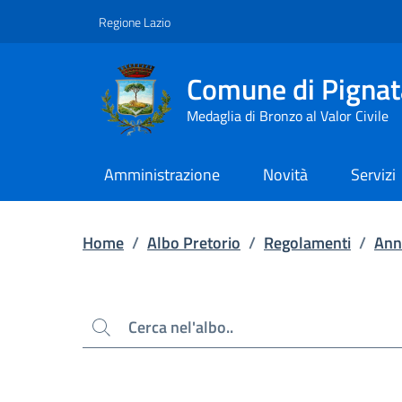
Contenuto principale
Piede di pagina
Regione Lazio
Comune di Pignat
Medaglia di Bronzo al Valor Civile
Amministrazione
Novità
Servizi
Home
/
Albo Pretorio
/
Regolamenti
/
Ann
Cerca