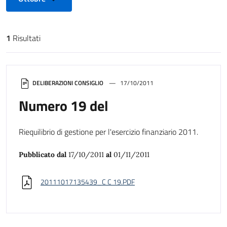
1
Risultati
Risultati di ricerca
DELIBERAZIONI CONSIGLIO
17/10/2011
Numero 19 del
Riequilibrio di gestione per l'esercizio finanziario 2011.
Pubblicato dal
17/10/2011
al
01/11/2011
20111017135439_C C 19.PDF