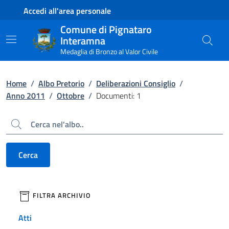
Contenuto principale
Piede di pagina
Accedi all'area personale
Comune di Pignataro
Interamna
Medaglia di Bronzo al Valor Civile
Home
/
Albo Pretorio
/
Deliberazioni Consiglio
/
Anno 2011
/
Ottobre
/
Documenti: 1
Cerca
Cerca
filtri da applicare
FILTRA ARCHIVIO
Atti