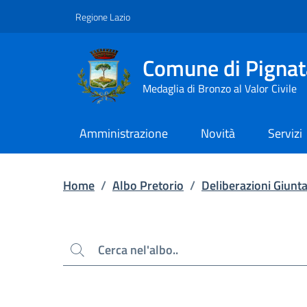
Contenuto principale
Piede di pagina
Regione Lazio
Comune di Pignat
Medaglia di Bronzo al Valor Civile
Amministrazione
Novità
Servizi
Home
/
Albo Pretorio
/
Deliberazioni Giunt
Cerca