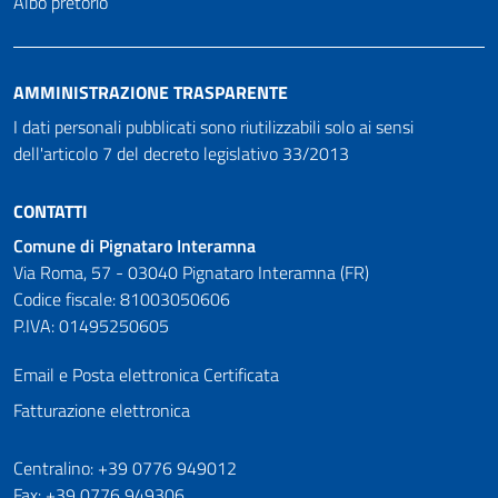
Albo pretorio
AMMINISTRAZIONE TRASPARENTE
I dati personali pubblicati sono riutilizzabili solo ai sensi
dell'articolo 7 del decreto legislativo 33/2013
CONTATTI
Comune di Pignataro Interamna
Via Roma, 57 - 03040 Pignataro Interamna (FR)
Codice fiscale: 81003050606
P.IVA: 01495250605
Email e Posta elettronica Certificata
Fatturazione elettronica
Numeri utili
Centralino: +39 0776 949012
Fax: +39 0776 949306