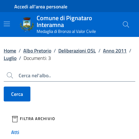
Contenuto principale
Piede di pagina
Accedi all'area personale
Comune di Pignataro
Interamna
Medaglia di Bronzo al Valor Civile
Home
/
Albo Pretorio
/
Deliberazioni OSL
/
Anno 2011
/
Luglio
/
Documenti: 3
Cerca
Cerca
filtri da applicare
FILTRA ARCHIVIO
Atti