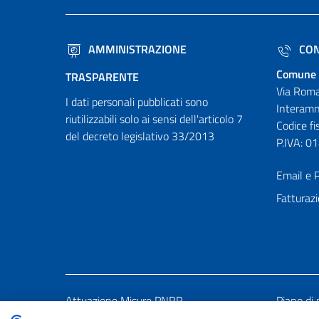
AMMINISTRAZIONE
CON
Comune 
TRASPARENTE
Via Roma
I dati personali pubblicati sono
Interamn
riutilizzabili solo ai sensi dell'articolo 7
Codice f
del decreto legislativo 33/2013
P.IVA: 
Email e P
Fatturazi
Attuazione Misure PNRR
Piano di 