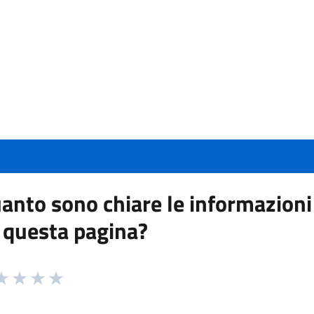
anto sono chiare le informazioni
 questa pagina?
 da 1 a 5 stelle la pagina
a 1 stelle su 5
aluta 2 stelle su 5
Valuta 3 stelle su 5
Valuta 4 stelle su 5
Valuta 5 stelle su 5