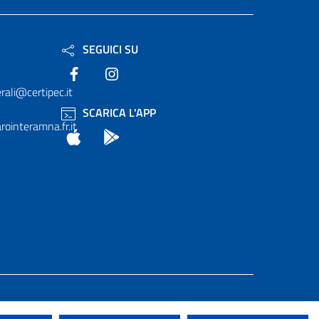
SEGUICI SU
Facebook
Instagram
rali@certipec.it
SCARICA L'APP
ointeramna.fr.it
App Store
Android