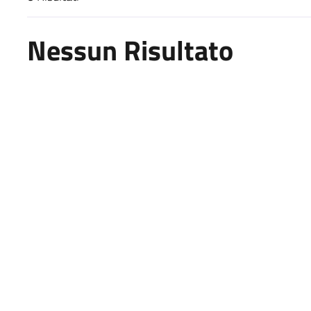
Risultati di ricerca
Nessun Risultato