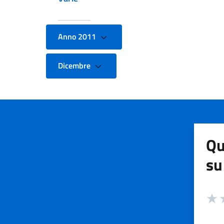
Anno 2011
Dicembre
Qu
su
Valuta
Valut
V