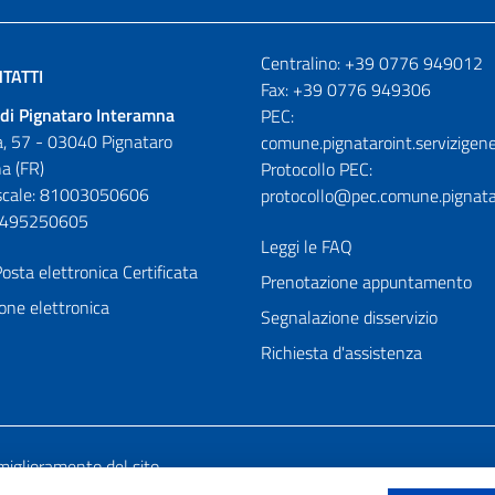
Numeri utili
Centralino: +39 0776 949012
TATTI
Fax: +39 0776 949306
di Pignataro Interamna
PEC:
, 57 - 03040 Pignataro
comune.pignataroint.servizigene
a (FR)
Protocollo PEC:
iscale: 81003050606
protocollo@pec.comune.pignatar
01495250605
Leggi le FAQ
osta elettronica Certificata
Prenotazione appuntamento
one elettronica
Segnalazione disservizio
Richiesta d'assistenza
miglioramento del sito