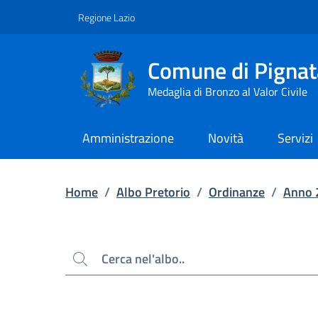
Contenuto principale
Piede di pagina
Regione Lazio
Comune di Pignat
Medaglia di Bronzo al Valor Civile
Amministrazione
Novità
Servizi
Home
/
Albo Pretorio
/
Ordinanze
/
Anno 
Cerca