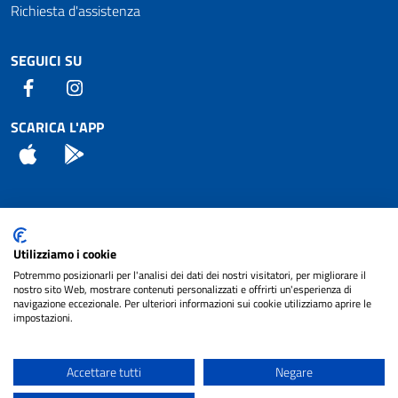
Richiesta d'assistenza
SEGUICI SU
Facebook
Instagram
SCARICA L'APP
App Store
Android
Attuazione Misure PNRR
Utilizziamo i cookie
Piano di miglioramento del sito
Potremmo posizionarli per l'analisi dei dati dei nostri visitatori, per migliorare il
nostro sito Web, mostrare contenuti personalizzati e offrirti un'esperienza di
navigazione eccezionale. Per ulteriori informazioni sui cookie utilizziamo aprire le
impostazioni.
© 2024 Comune di Pignataro Interamna | sito a
Privacy
cura di
NET SMART
Accettare tutti
Negare
Note legali