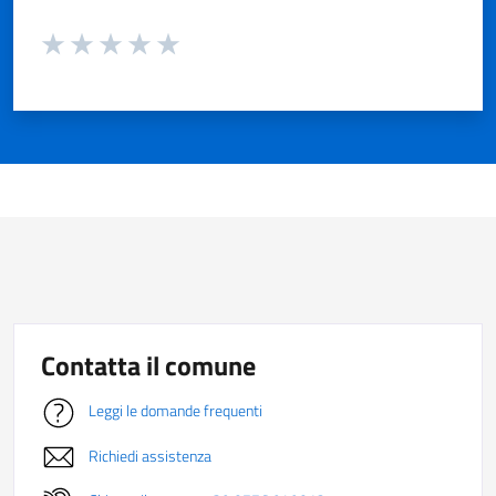
Valuta da 1 a 5 stelle la pagina
Valuta 1 stelle su 5
Valuta 2 stelle su 5
Valuta 3 stelle su 5
Valuta 4 stelle su 5
Valuta 5 stelle su 5
Contatta il comune
Leggi le domande frequenti
Richiedi assistenza