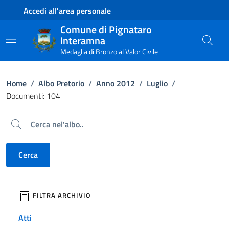
Contenuto principale
Piede di pagina
Accedi all'area personale
Comune di Pignataro
Interamna
Medaglia di Bronzo al Valor Civile
Home
/
Albo Pretorio
/
Anno 2012
/
Luglio
/
Documenti: 104
Cerca
Cerca
filtri da applicare
FILTRA ARCHIVIO
Atti