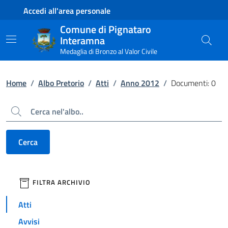
Contenuto principale
Piede di pagina
Accedi all'area personale
Comune di Pignataro
Interamna
Medaglia di Bronzo al Valor Civile
Home
/
Albo Pretorio
/
Atti
/
Anno 2012
/
Documenti: 0
Cerca
Cerca
filtri da applicare
FILTRA ARCHIVIO
Atti
Avvisi