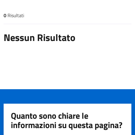
0
Risultati
Risultati di ricerca
Nessun Risultato
Quanto sono chiare le
informazioni su questa pagina?