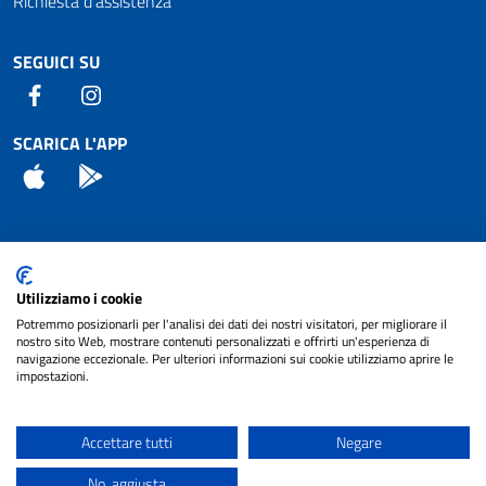
Richiesta d'assistenza
SEGUICI SU
Facebook
Instagram
SCARICA L'APP
App Store
Android
Attuazione Misure PNRR
Utilizziamo i cookie
Piano di miglioramento del sito
Potremmo posizionarli per l'analisi dei dati dei nostri visitatori, per migliorare il
nostro sito Web, mostrare contenuti personalizzati e offrirti un'esperienza di
navigazione eccezionale. Per ulteriori informazioni sui cookie utilizziamo aprire le
impostazioni.
© 2024 Comune di Pignataro Interamna | sito a
Privacy
cura di
NET SMART
Accettare tutti
Negare
Note legali
No, aggiusta