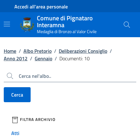
Contenuto principale
Piede di pagina
Accedi all'area personale
Comune di Pignataro
Interamna
Medaglia di Bronzo al Valor Civile
Home
/
Albo Pretorio
/
Deliberazioni Consiglio
/
Anno 2012
/
Gennaio
/
Documenti: 10
Cerca
Cerca
filtri da applicare
FILTRA ARCHIVIO
Atti