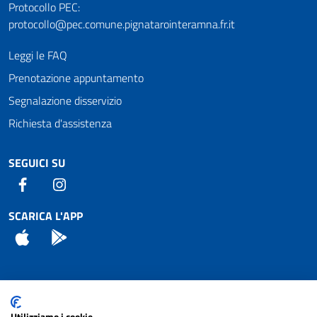
Protocollo PEC:
protocollo@pec.comune.pignatarointeramna.fr.it
Leggi le FAQ
Prenotazione appuntamento
Segnalazione disservizio
Richiesta d'assistenza
SEGUICI SU
Facebook
Instagram
SCARICA L'APP
App Store
Android
Attuazione Misure PNRR
Utilizziamo i cookie