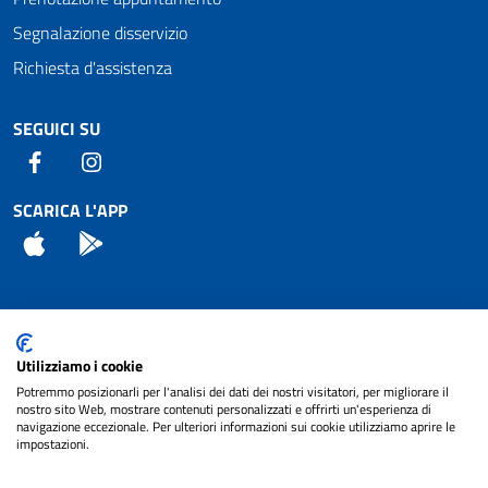
Segnalazione disservizio
Richiesta d'assistenza
SEGUICI SU
Facebook
Instagram
SCARICA L'APP
App Store
Android
Attuazione Misure PNRR
Utilizziamo i cookie
Piano di miglioramento del sito
Potremmo posizionarli per l'analisi dei dati dei nostri visitatori, per migliorare il
nostro sito Web, mostrare contenuti personalizzati e offrirti un'esperienza di
navigazione eccezionale. Per ulteriori informazioni sui cookie utilizziamo aprire le
impostazioni.
© 2024 Comune di Pignataro Interamna | sito a
Privacy