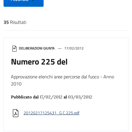
35
Risultati
Risultati di ricerca
DELIBERAZIONI GIUNTA
17/02/2012
Numero 225 del
Approvazione elenchi aree percorse dal fuoco - Anno
2010
Pubblicato dal
17/02/2012
al
03/03/2012
20120217125431_G C 225.pdf