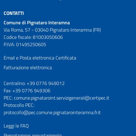
CONTATTI
Comune di Pignataro Interamna
Via Roma, 57 - 03040 Pignataro Interamna (FR)
Codice fiscale: 81003050606
P.IVA: 01495250605
Email e Posta elettronica Certificata
Fatturazione elettronica
Numeri utili
Centralino: +39 0776 949012
Fax: +39 0776 949306
PEC: comune.pignataroint.servizigenerali@certipec.it
Protocollo PEC:
protocollo@pec.comune.pignatarointeramna.fr.it
Leggi le FAQ
Prenotazione appuntamento