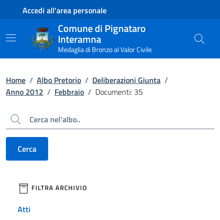
Contenuto principale
Piede di pagina
Accedi all'area personale
Comune di Pignataro
Interamna
Medaglia di Bronzo al Valor Civile
Home
/
Albo Pretorio
/
Deliberazioni Giunta
/
Anno 2012
/
Febbraio
/
Documenti: 35
Cerca
Cerca
filtri da applicare
FILTRA ARCHIVIO
Atti