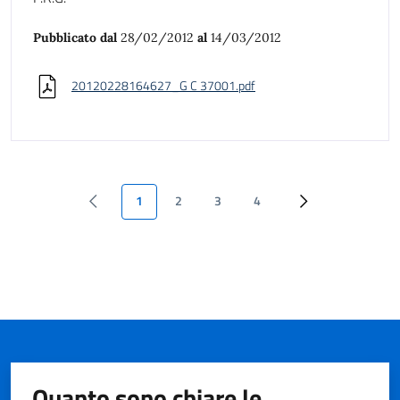
Pubblicato dal
28/02/2012
al
14/03/2012
20120228164627_G C 37001.pdf
1
2
3
4
Quanto sono chiare le