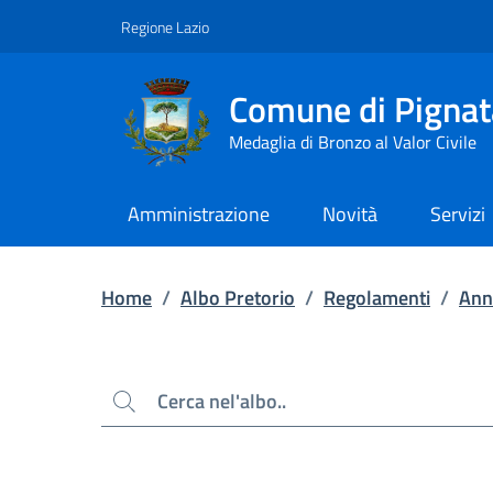
Contenuto principale
Piede di pagina
Regione Lazio
Comune di Pignat
Medaglia di Bronzo al Valor Civile
Amministrazione
Novità
Servizi
Home
/
Albo Pretorio
/
Regolamenti
/
Ann
Cerca