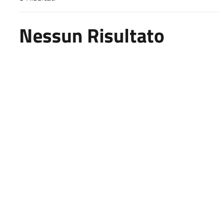
Risultati di ricerca
Nessun Risultato