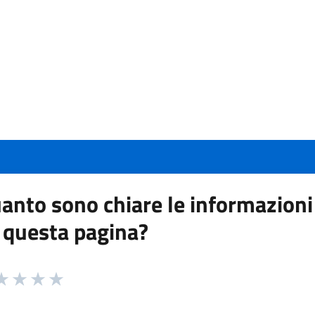
anto sono chiare le informazioni
 questa pagina?
 da 1 a 5 stelle la pagina
a 1 stelle su 5
aluta 2 stelle su 5
Valuta 3 stelle su 5
Valuta 4 stelle su 5
Valuta 5 stelle su 5