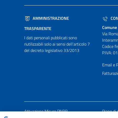
AMMINISTRAZIONE
CON
Comune 
TRASPARENTE
Via Roma
I dati personali pubblicati sono
Interamn
riutilizzabili solo ai sensi dell'articolo 7
Codice f
del decreto legislativo 33/2013
P.IVA: 
Email e P
Fatturazi
Attuazione Misure PNRR
Piano di 