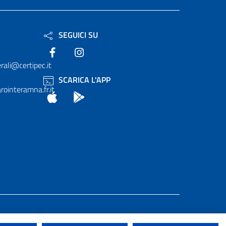
SEGUICI SU
Facebook
Instagram
rali@certipec.it
SCARICA L'APP
ointeramna.fr.it
App Store
Android