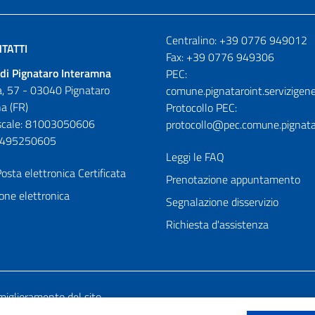
Numeri utili
Centralino: +39 0776 949012
TATTI
Fax: +39 0776 949306
di Pignataro Interamna
PEC:
, 57 - 03040 Pignataro
comune.pignataroint.servizigene
a (FR)
Protocollo PEC:
iscale: 81003050606
protocollo@pec.comune.pignatar
01495250605
Leggi le FAQ
osta elettronica Certificata
Prenotazione appuntamento
one elettronica
Segnalazione disservizio
Richiesta d'assistenza
miglioramento del sito