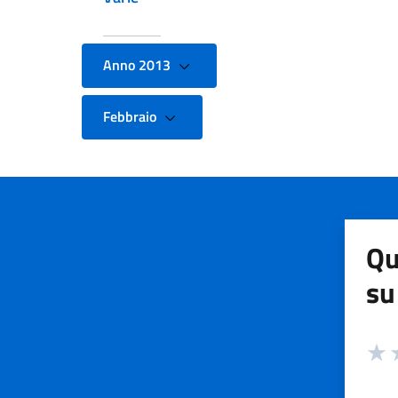
Anno 2013
Febbraio
Qu
su
Valuta
Valut
V