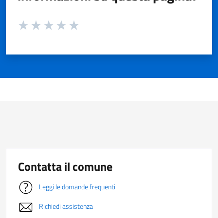
Valuta da 1 a 5 stelle la pagina
Valuta 1 stelle su 5
Valuta 2 stelle su 5
Valuta 3 stelle su 5
Valuta 4 stelle su 5
Valuta 5 stelle su 5
Contatta il comune
Leggi le domande frequenti
Richiedi assistenza