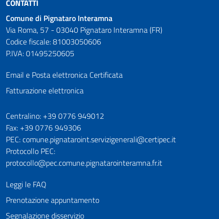
CONTATTI
Comune di Pignataro Interamna
Via Roma, 57 - 03040 Pignataro Interamna (FR)
Codice fiscale: 81003050606
P.IVA: 01495250605
Email e Posta elettronica Certificata
Fatturazione elettronica
Numeri utili
Centralino: +39 0776 949012
Fax: +39 0776 949306
PEC: comune.pignataroint.servizigenerali@certipec.it
Protocollo PEC:
protocollo@pec.comune.pignatarointeramna.fr.it
Leggi le FAQ
Prenotazione appuntamento
Segnalazione disservizio