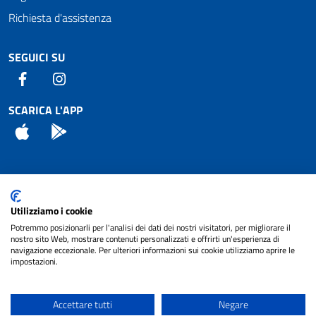
Richiesta d'assistenza
SEGUICI SU
Facebook
Instagram
SCARICA L'APP
App Store
Android
Attuazione Misure PNRR
Utilizziamo i cookie
Piano di miglioramento del sito
Potremmo posizionarli per l'analisi dei dati dei nostri visitatori, per migliorare il
nostro sito Web, mostrare contenuti personalizzati e offrirti un'esperienza di
navigazione eccezionale. Per ulteriori informazioni sui cookie utilizziamo aprire le
impostazioni.
© 2024 Comune di Pignataro Interamna | sito a
Privacy
cura di
NET SMART
Accettare tutti
Negare
Note legali