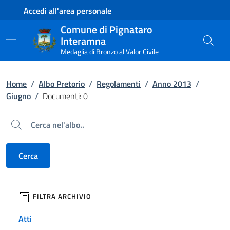
Contenuto principale
Piede di pagina
Accedi all'area personale
Comune di Pignataro
Interamna
Medaglia di Bronzo al Valor Civile
Home
/
Albo Pretorio
/
Regolamenti
/
Anno 2013
/
Giugno
/
Documenti: 0
Cerca
Cerca
filtri da applicare
FILTRA ARCHIVIO
Atti