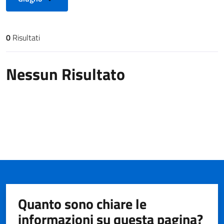
0
Risultati
Risultati di ricerca
Nessun Risultato
Quanto sono chiare le
informazioni su questa pagina?