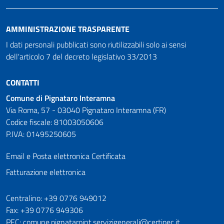
AMMINISTRAZIONE TRASPARENTE
I dati personali pubblicati sono riutilizzabili solo ai sensi
dell'articolo 7 del decreto legislativo 33/2013
CONTATTI
Comune di Pignataro Interamna
Via Roma, 57 - 03040 Pignataro Interamna (FR)
Codice fiscale: 81003050606
P.IVA: 01495250605
Email e Posta elettronica Certificata
Fatturazione elettronica
Numeri utili
Centralino: +39 0776 949012
Fax: +39 0776 949306
PEC: comune.pignataroint.servizigenerali@certipec.it