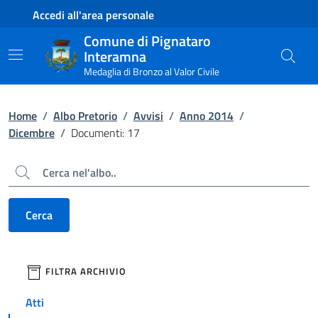
Contenuto principale
Piede di pagina
Accedi all'area personale
Comune di Pignataro
Interamna
Medaglia di Bronzo al Valor Civile
Home
/
Albo Pretorio
/
Avvisi
/
Anno 2014
/
Dicembre
/
Documenti: 17
Cerca
Cerca
filtri da applicare
FILTRA ARCHIVIO
Atti