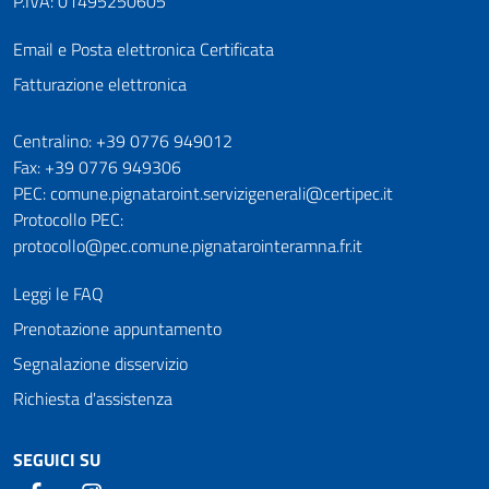
P.IVA: 01495250605
Email e Posta elettronica Certificata
Fatturazione elettronica
Numeri utili
Centralino: +39 0776 949012
Fax: +39 0776 949306
PEC: comune.pignataroint.servizigenerali@certipec.it
Protocollo PEC:
protocollo@pec.comune.pignatarointeramna.fr.it
Leggi le FAQ
Prenotazione appuntamento
Segnalazione disservizio
Richiesta d'assistenza
SEGUICI SU