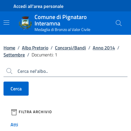
Contenuto principale
Piede di pagina
Accedi all'area personale
Comune di Pignataro
Interamna
Medaglia di Bronzo al Valor Civile
Home
/
Albo Pretorio
/
Concorsi/Bandi
/
Anno 2014
/
Settembre
/
Documenti: 1
Cerca
Cerca
filtri da applicare
FILTRA ARCHIVIO
Atti