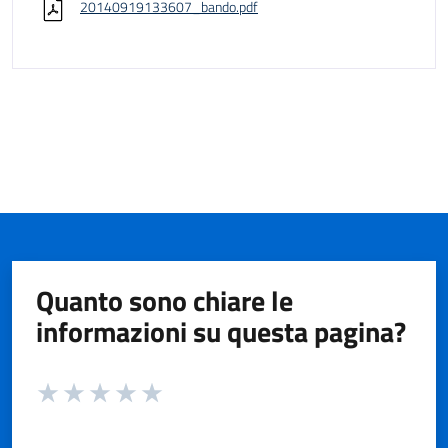
20140919133607_bando.pdf
Quanto sono chiare le
informazioni su questa pagina?
Valuta da 1 a 5 stelle la pagina
Valuta 1 stelle su 5
Valuta 2 stelle su 5
Valuta 3 stelle su 5
Valuta 4 stelle su 5
Valuta 5 stelle su 5